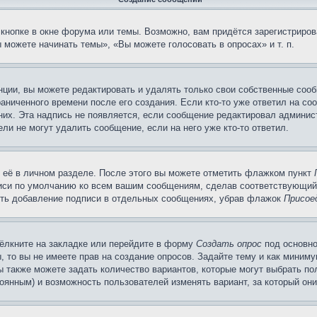
кнопке в окне форума или темы. Возможно, вам придётся зарегистриров
можете начинать темы», «Вы можете голосовать в опросах» и т. п.
ции, вы можете редактировать и удалять только свои собственные сооб
аниченного времени после его создания. Если кто-то уже ответил на со
 них. Эта надпись не появляется, если сообщение редактировал админис
ли не могут удалить сообщение, если на него уже кто-то ответил.
 её в личном разделе. После этого вы можете отметить флажком пункт
писи по умолчанию ко всем вашим сообщениям, сделав соответствующий
нить добавление подписи в отдельных сообщениях, убрав флажок
Присое
ёлкните на закладке или перейдите в форму
Создать опрос
под основно
, то вы не имеете прав на создание опросов. Задайте тему и как миним
ы также можете задать количество вариантов, которые могут выбрать п
тоянным) и возможность пользователей изменять вариант, за который он