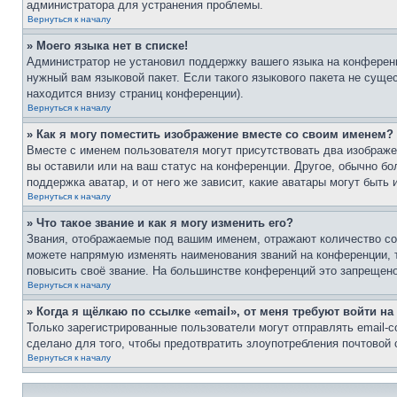
администратора для устранения проблемы.
Вернуться к началу
» Моего языка нет в списке!
Администратор не установил поддержку вашего языка на конференц
нужный вам языковой пакет. Если такого языкового пакета не сущ
находится внизу страниц конференции).
Вернуться к началу
» Как я могу поместить изображение вместе со своим именем?
Вместе с именем пользователя могут присутствовать два изображен
вы оставили или на ваш статус на конференции. Другое, обычно бо
поддержка аватар, и от него же зависит, какие аватары могут быт
Вернуться к началу
» Что такое звание и как я могу изменить его?
Звания, отображаемые под вашим именем, отражают количество с
можете напрямую изменять наименования званий на конференции, 
повысить своё звание. На большинстве конференций это запрещено
Вернуться к началу
» Когда я щёлкаю по ссылке «email», от меня требуют войти н
Только зарегистрированные пользователи могут отправлять email-
сделано для того, чтобы предотвратить злоупотребления почтовой
Вернуться к началу