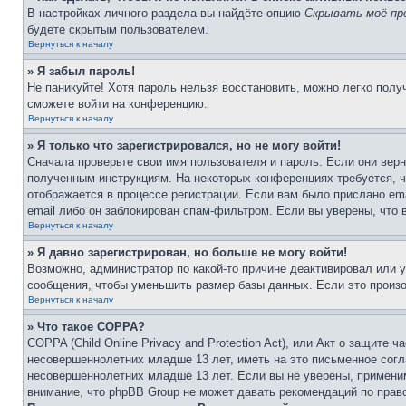
В настройках личного раздела вы найдёте опцию
Скрывать моё пр
будете скрытым пользователем.
Вернуться к началу
» Я забыл пароль!
Не паникуйте! Хотя пароль нельзя восстановить, можно легко пол
сможете войти на конференцию.
Вернуться к началу
» Я только что зарегистрировался, но не могу войти!
Сначала проверьте свои имя пользователя и пароль. Если они верн
полученным инструкциям. На некоторых конференциях требуется, 
отображается в процессе регистрации. Если вам было прислано em
email либо он заблокирован спам-фильтром. Если вы уверены, что 
Вернуться к началу
» Я давно зарегистрирован, но больше не могу войти!
Возможно, администратор по какой-то причине деактивировал или 
сообщения, чтобы уменьшить размер базы данных. Если это произош
Вернуться к началу
» Что такое COPPA?
COPPA (Child Online Privacy and Protection Act), или Акт о защите
несовершеннолетних младше 13 лет, иметь на это письменное согл
несовершеннолетних младше 13 лет. Если вы не уверены, применим
внимание, что phpBB Group не может давать рекомендаций по прав