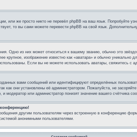
ии, или же просто никто не перевёл phpBB на ваш язык. Попробуйте узн
ествует, то вы сами можете перевести phpBB на свой язык. Дополнител
ия. Одно из них может относиться к вашему званию, обычно это звёздо
лее крупное, изображение известно как «аватара» и обычно уникально д
ь использованы. Если вы не можете использовать аватары, свяжитесь с
озданных вами сообщений или идентифицируют определённых пользовате
так как они установлены её администратором. Пожалуйста, не засоряйт
, и модератор или администратор понизят значение вашего счётчика со
а конференцию!
сообщения другим пользователям через встроенную в конференцию форм
 системой анонимными пользователями.
Создание сообщений