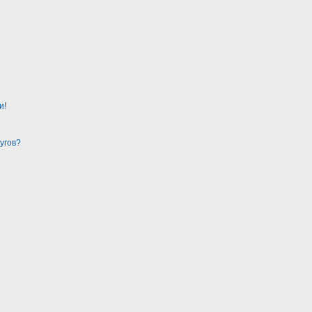
и!
угов?