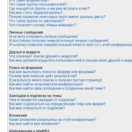
Кто такие модераторы?
Что такое группы пользователей?
Где находятся группы и как мне вступить в них?
Как мне стать лидером группы?
Почему названия некоторых групп имеют разные цвета?
Что такое группа по умолчанию?
Что означает ссылка «Наша команда»?
Личные сообщения
Я не могу отправить личные сообщения!
Я постоянно получаю нежелательные личные сообщения!
Я получил спам или оскорбительный email от кого-то с этой конференци
Друзья и недруги
Что означают списки друзей и недругов?
Как мне добавлять/удалять пользователей в списках моих друзей и недр
Поиск по форумам
Как мне выполнить поиск по форуму или форумам?
Почему мой поиск не даёт результатов?
В результате моего поиска я получил пустую страницу!
Как мне найти пользователя конференции?
Как мне найти свои сообщения и созданные мной темы?
Закладки и подписка на темы
Чем отличаются закладки от подписки?
Как мне подписаться на определённую тему или форум?
Как мне отказаться от подписки?
Вложения
Какие вложения разрешены на этой конференции?
Как мне найти мои вложения?
Информация о phpBB3