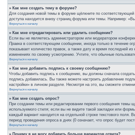
» Как мне создать тему в форуме?
Для создания новой темы в форуме щёлкните по соответствующей 
доступа находится внизу страниц форума или темы. Например: «Вы 
Вернуться к началу
» Как мне отредактировать или удалить сообщение?
Если вы не являетесь администратором или модератором конферен
Правка
в соответствующем сообщении, иногда только в течение огр
показывает количество правок, а также дату и время последней из
изменениях по своему усмотрению. Учтите, что обычные пользовате
Вернуться к началу
» Как мне добавить подпись к своему сообщению?
Чтобы добавить подпись к сообщению, вы должны сначала создать
подпись добавилась. Вы также можете настроить добавление под
настройки» в личном разделе. Несмотря на это, вы сможете отме
Вернуться к началу
» Как мне создать опрос?
При создании темы или редактировании первого сообщения темы щ
используемого стиля; если вы не видите такой закладки или формы
каждый вариант находится на отдельной строке текстового поля. В
период проведения опроса в днях (0 означает, что опрос будет пос
Вернуться к началу
» Почему я не могу добавить больше вариантов ответа?