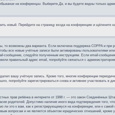
ебывание на конференции
. Выберите
Да
, и вы будете видны только адм
учить новый. Перейдите на страницу входа на конференцию и щёлкните 
ы, то возможны два варианта. Если включена поддержка COPPA и при ре
чтобы все новые учётные записи были активированы пользователями или
ail-сообщение, следуйте полученным инструкциям. Если email-сообщение
ввели правильный адрес email, попробуйте связаться с администратором
удалил вашу учётную запись. Кроме того, многие конференции периоди
ло, попробуйте зарегистрироваться снова и активнее участвовать в ди
 частных прав ребёнка в интернете от 1998 г. — это закон Соединённых 
асие родителей. Допустимо наличие иного вида подтверждения того, чт
о ли это к вам, как к регистрирующемуся на конференции, или к самой
овым вопросам и не является объектом юридических отношений, кроме 