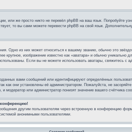
ии, или же просто никто не перевёл phpBB на ваш язык. Попробуйте узн
ествует, то вы сами можете перевести phpBB на свой язык. Дополнител
ия. Одно из них может относиться к вашему званию, обычно это звёздо
лее крупное, изображение известно как «аватара» и обычно уникально д
ь использованы. Если вы не можете использовать аватары, свяжитесь с
озданных вами сообщений или идентифицируют определённых пользовате
так как они установлены её администратором. Пожалуйста, не засоряйт
, и модератор или администратор понизят значение вашего счётчика со
а конференцию!
сообщения другим пользователям через встроенную в конференцию форм
 системой анонимными пользователями.
Создание сообщений