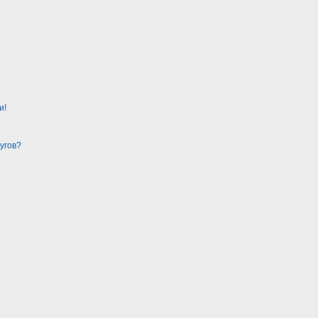
и!
угов?