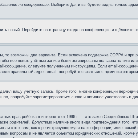
ебывание на конференции
. Выберите
Да
, и вы будете видны только адм
учить новый. Перейдите на страницу входа на конференцию и щёлкните 
ы, то возможны два варианта. Если включена поддержка COPPA и при ре
чтобы все новые учётные записи были активированы пользователями или
ail-сообщение, следуйте полученным инструкциям. Если email-сообщение
ввели правильный адрес email, попробуйте связаться с администратором
удалил вашу учётную запись. Кроме того, многие конференции периоди
ло, попробуйте зарегистрироваться снова и активнее участвовать в ди
 частных прав ребёнка в интернете от 1998 г. — это закон Соединённых 
асие родителей. Допустимо наличие иного вида подтверждения того, чт
о ли это к вам, как к регистрирующемуся на конференции, или к самой
овым вопросам и не является объектом юридических отношений, кроме 