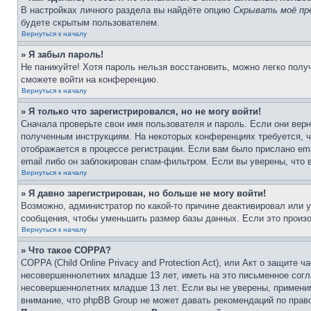
В настройках личного раздела вы найдёте опцию
Скрывать моё пр
будете скрытым пользователем.
Вернуться к началу
» Я забыл пароль!
Не паникуйте! Хотя пароль нельзя восстановить, можно легко пол
сможете войти на конференцию.
Вернуться к началу
» Я только что зарегистрировался, но не могу войти!
Сначала проверьте свои имя пользователя и пароль. Если они верн
полученным инструкциям. На некоторых конференциях требуется, 
отображается в процессе регистрации. Если вам было прислано em
email либо он заблокирован спам-фильтром. Если вы уверены, что 
Вернуться к началу
» Я давно зарегистрирован, но больше не могу войти!
Возможно, администратор по какой-то причине деактивировал или 
сообщения, чтобы уменьшить размер базы данных. Если это произош
Вернуться к началу
» Что такое COPPA?
COPPA (Child Online Privacy and Protection Act), или Акт о защите
несовершеннолетних младше 13 лет, иметь на это письменное согл
несовершеннолетних младше 13 лет. Если вы не уверены, применим
внимание, что phpBB Group не может давать рекомендаций по прав