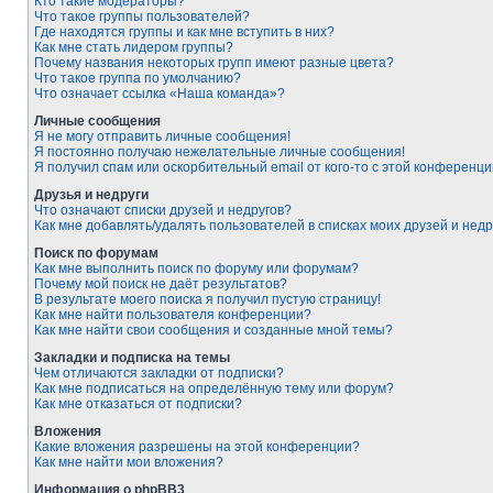
Кто такие модераторы?
Что такое группы пользователей?
Где находятся группы и как мне вступить в них?
Как мне стать лидером группы?
Почему названия некоторых групп имеют разные цвета?
Что такое группа по умолчанию?
Что означает ссылка «Наша команда»?
Личные сообщения
Я не могу отправить личные сообщения!
Я постоянно получаю нежелательные личные сообщения!
Я получил спам или оскорбительный email от кого-то с этой конференци
Друзья и недруги
Что означают списки друзей и недругов?
Как мне добавлять/удалять пользователей в списках моих друзей и недр
Поиск по форумам
Как мне выполнить поиск по форуму или форумам?
Почему мой поиск не даёт результатов?
В результате моего поиска я получил пустую страницу!
Как мне найти пользователя конференции?
Как мне найти свои сообщения и созданные мной темы?
Закладки и подписка на темы
Чем отличаются закладки от подписки?
Как мне подписаться на определённую тему или форум?
Как мне отказаться от подписки?
Вложения
Какие вложения разрешены на этой конференции?
Как мне найти мои вложения?
Информация о phpBB3