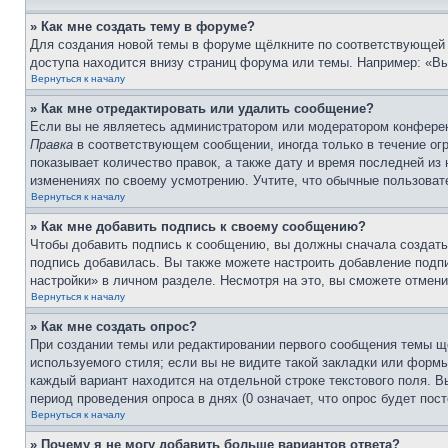
» Как мне создать тему в форуме?
Для создания новой темы в форуме щёлкните по соответствующей 
доступа находится внизу страниц форума или темы. Например: «Вы 
Вернуться к началу
» Как мне отредактировать или удалить сообщение?
Если вы не являетесь администратором или модератором конферен
Правка
в соответствующем сообщении, иногда только в течение огр
показывает количество правок, а также дату и время последней из
изменениях по своему усмотрению. Учтите, что обычные пользовате
Вернуться к началу
» Как мне добавить подпись к своему сообщению?
Чтобы добавить подпись к сообщению, вы должны сначала создать
подпись добавилась. Вы также можете настроить добавление под
настройки» в личном разделе. Несмотря на это, вы сможете отме
Вернуться к началу
» Как мне создать опрос?
При создании темы или редактировании первого сообщения темы щ
используемого стиля; если вы не видите такой закладки или формы
каждый вариант находится на отдельной строке текстового поля. В
период проведения опроса в днях (0 означает, что опрос будет пос
Вернуться к началу
» Почему я не могу добавить больше вариантов ответа?