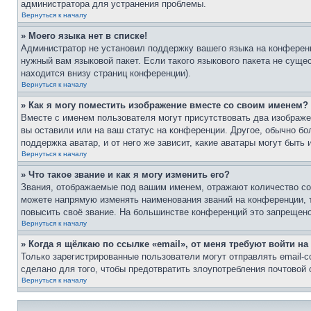
администратора для устранения проблемы.
Вернуться к началу
» Моего языка нет в списке!
Администратор не установил поддержку вашего языка на конференц
нужный вам языковой пакет. Если такого языкового пакета не сущ
находится внизу страниц конференции).
Вернуться к началу
» Как я могу поместить изображение вместе со своим именем?
Вместе с именем пользователя могут присутствовать два изображен
вы оставили или на ваш статус на конференции. Другое, обычно бо
поддержка аватар, и от него же зависит, какие аватары могут быт
Вернуться к началу
» Что такое звание и как я могу изменить его?
Звания, отображаемые под вашим именем, отражают количество с
можете напрямую изменять наименования званий на конференции, 
повысить своё звание. На большинстве конференций это запрещено
Вернуться к началу
» Когда я щёлкаю по ссылке «email», от меня требуют войти н
Только зарегистрированные пользователи могут отправлять email-
сделано для того, чтобы предотвратить злоупотребления почтовой
Вернуться к началу