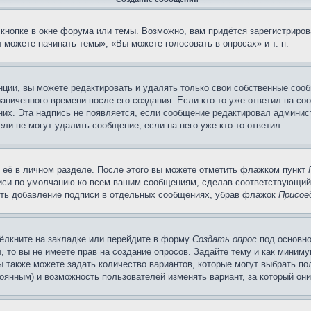
кнопке в окне форума или темы. Возможно, вам придётся зарегистриров
можете начинать темы», «Вы можете голосовать в опросах» и т. п.
ции, вы можете редактировать и удалять только свои собственные сооб
аниченного времени после его создания. Если кто-то уже ответил на со
 них. Эта надпись не появляется, если сообщение редактировал админис
ли не могут удалить сообщение, если на него уже кто-то ответил.
 её в личном разделе. После этого вы можете отметить флажком пункт
писи по умолчанию ко всем вашим сообщениям, сделав соответствующий
нить добавление подписи в отдельных сообщениях, убрав флажок
Присое
ёлкните на закладке или перейдите в форму
Создать опрос
под основно
, то вы не имеете прав на создание опросов. Задайте тему и как миним
ы также можете задать количество вариантов, которые могут выбрать п
тоянным) и возможность пользователей изменять вариант, за который он