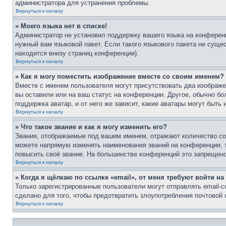
администратора для устранения проблемы.
Вернуться к началу
» Моего языка нет в списке!
Администратор не установил поддержку вашего языка на конференц
нужный вам языковой пакет. Если такого языкового пакета не сущ
находится внизу страниц конференции).
Вернуться к началу
» Как я могу поместить изображение вместе со своим именем?
Вместе с именем пользователя могут присутствовать два изображен
вы оставили или на ваш статус на конференции. Другое, обычно бо
поддержка аватар, и от него же зависит, какие аватары могут быт
Вернуться к началу
» Что такое звание и как я могу изменить его?
Звания, отображаемые под вашим именем, отражают количество с
можете напрямую изменять наименования званий на конференции, 
повысить своё звание. На большинстве конференций это запрещено
Вернуться к началу
» Когда я щёлкаю по ссылке «email», от меня требуют войти н
Только зарегистрированные пользователи могут отправлять email-
сделано для того, чтобы предотвратить злоупотребления почтовой
Вернуться к началу