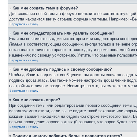
» Как мне создать тему в форуме?
Для создания новой темы в форуме щёлкните по соответствующей 
доступа находится внизу страниц форума или темы. Например: «Вы 
Вернуться к началу
» Как мне отредактировать или удалить сообщение?
Если вы не являетесь администратором или модератором конферен
Правка
в соответствующем сообщении, иногда только в течение огр
показывает количество правок, а также дату и время последней из
изменениях по своему усмотрению. Учтите, что обычные пользовате
Вернуться к началу
» Как мне добавить подпись к своему сообщению?
Чтобы добавить подпись к сообщению, вы должны сначала создать
подпись добавилась. Вы также можете настроить добавление под
настройки» в личном разделе. Несмотря на это, вы сможете отме
Вернуться к началу
» Как мне создать опрос?
При создании темы или редактировании первого сообщения темы щ
используемого стиля; если вы не видите такой закладки или формы
каждый вариант находится на отдельной строке текстового поля. В
период проведения опроса в днях (0 означает, что опрос будет пос
Вернуться к началу
» Почему я не могу добавить больше вариантов ответа?