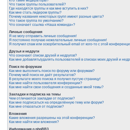
Кто такие модераторы?
Что такое группы пользователей?
Где находятся группы и как мне вступить в них?
Как мне стать лидером группы?
Почему названия некоторых групп имеют разные цвета?
Что такое группа по умолчанию?
Что означает ссылка «Наша команда»?
Личные сообщения
Я не могу отправить личные сообщения!
Я постоянно получаю нежелательные личные сообщения!
Я получил спам или оскорбительный email от кого-то с этой конференци
Друзья и недруги
Что означают списки друзей и недругов?
Как мне добавлять/удалять пользователей в списках моих друзей и недр
Поиск по форумам
Как мне выполнить поиск по форуму или форумам?
Почему мой поиск не даёт результатов?
В результате моего поиска я получил пустую страницу!
Как мне найти пользователя конференции?
Как мне найти свои сообщения и созданные мной темы?
Закладки и подписка на темы
Чем отличаются закладки от подписки?
Как мне подписаться на определённую тему или форум?
Как мне отказаться от подписки?
Вложения
Какие вложения разрешены на этой конференции?
Как мне найти мои вложения?
Информация о phpBB3