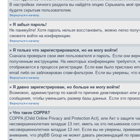
В настройках личного раздела вы найдёте опцию
Скрывать моё пр
будете скрытым пользователем.
Вернуться к началу
» Я забыл пароль!
Не паникуйте! Хотя пароль нельзя восстановить, можно легко пол
сможете войти на конференцию.
Вернуться к началу
» Я только что зарегистрировался, но не могу войти!
Сначала проверьте свои имя пользователя и пароль. Если они верн
полученным инструкциям. На некоторых конференциях требуется, 
отображается в процессе регистрации. Если вам было прислано em
email либо он заблокирован спам-фильтром. Если вы уверены, что 
Вернуться к началу
» Я давно зарегистрирован, но больше не могу войти!
Возможно, администратор по какой-то причине деактивировал или 
сообщения, чтобы уменьшить размер базы данных. Если это произош
Вернуться к началу
» Что такое COPPA?
COPPA (Child Online Privacy and Protection Act), или Акт о защите
несовершеннолетних младше 13 лет, иметь на это письменное согл
несовершеннолетних младше 13 лет. Если вы не уверены, применим
внимание, что phpBB Group не может давать рекомендаций по прав