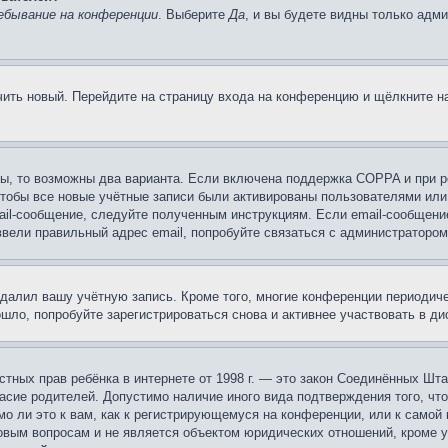
ебывание на конференции
. Выберите
Да
, и вы будете видны только адм
учить новый. Перейдите на страницу входа на конференцию и щёлкните 
ы, то возможны два варианта. Если включена поддержка COPPA и при ре
чтобы все новые учётные записи были активированы пользователями или
ail-сообщение, следуйте полученным инструкциям. Если email-сообщение
ввели правильный адрес email, попробуйте связаться с администратором
удалил вашу учётную запись. Кроме того, многие конференции периоди
ло, попробуйте зарегистрироваться снова и активнее участвовать в ди
 частных прав ребёнка в интернете от 1998 г. — это закон Соединённых 
асие родителей. Допустимо наличие иного вида подтверждения того, чт
о ли это к вам, как к регистрирующемуся на конференции, или к самой
овым вопросам и не является объектом юридических отношений, кроме 