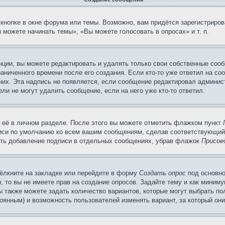
кнопке в окне форума или темы. Возможно, вам придётся зарегистриров
можете начинать темы», «Вы можете голосовать в опросах» и т. п.
ции, вы можете редактировать и удалять только свои собственные сооб
аниченного времени после его создания. Если кто-то уже ответил на со
 них. Эта надпись не появляется, если сообщение редактировал админис
ли не могут удалить сообщение, если на него уже кто-то ответил.
 её в личном разделе. После этого вы можете отметить флажком пункт
писи по умолчанию ко всем вашим сообщениям, сделав соответствующий
нить добавление подписи в отдельных сообщениях, убрав флажок
Присое
ёлкните на закладке или перейдите в форму
Создать опрос
под основно
, то вы не имеете прав на создание опросов. Задайте тему и как миним
ы также можете задать количество вариантов, которые могут выбрать п
тоянным) и возможность пользователей изменять вариант, за который он