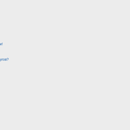
и!
угов?