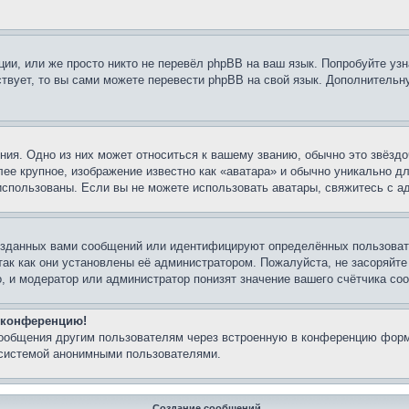
ии, или же просто никто не перевёл phpBB на ваш язык. Попробуйте узн
ествует, то вы сами можете перевести phpBB на свой язык. Дополнител
ия. Одно из них может относиться к вашему званию, обычно это звёздо
лее крупное, изображение известно как «аватара» и обычно уникально д
ь использованы. Если вы не можете использовать аватары, свяжитесь с
озданных вами сообщений или идентифицируют определённых пользовате
так как они установлены её администратором. Пожалуйста, не засоряйт
, и модератор или администратор понизят значение вашего счётчика со
а конференцию!
сообщения другим пользователям через встроенную в конференцию форм
 системой анонимными пользователями.
Создание сообщений