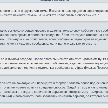
кнопке в окне форума или темы. Возможно, вам придётся зарегистриров
можете начинать темы», «Вы можете голосовать в опросах» и т. п.
ции, вы можете редактировать и удалять только свои собственные сооб
аниченного времени после его создания. Если кто-то уже ответил на со
 них. Эта надпись не появляется, если сообщение редактировал админис
ли не могут удалить сообщение, если на него уже кто-то ответил.
 её в личном разделе. После этого вы можете отметить флажком пункт
писи по умолчанию ко всем вашим сообщениям, сделав соответствующий
нить добавление подписи в отдельных сообщениях, убрав флажок
Присое
ёлкните на закладке или перейдите в форму
Создать опрос
под основно
, то вы не имеете прав на создание опросов. Задайте тему и как миним
ы также можете задать количество вариантов, которые могут выбрать п
тоянным) и возможность пользователей изменять вариант, за который он