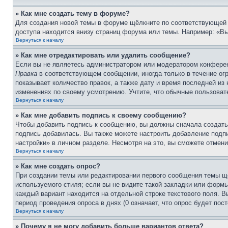
» Как мне создать тему в форуме?
Для создания новой темы в форуме щёлкните по соответствующей 
доступа находится внизу страниц форума или темы. Например: «Вы 
Вернуться к началу
» Как мне отредактировать или удалить сообщение?
Если вы не являетесь администратором или модератором конферен
Правка
в соответствующем сообщении, иногда только в течение огр
показывает количество правок, а также дату и время последней из
изменениях по своему усмотрению. Учтите, что обычные пользовате
Вернуться к началу
» Как мне добавить подпись к своему сообщению?
Чтобы добавить подпись к сообщению, вы должны сначала создать
подпись добавилась. Вы также можете настроить добавление под
настройки» в личном разделе. Несмотря на это, вы сможете отме
Вернуться к началу
» Как мне создать опрос?
При создании темы или редактировании первого сообщения темы щ
используемого стиля; если вы не видите такой закладки или формы
каждый вариант находится на отдельной строке текстового поля. В
период проведения опроса в днях (0 означает, что опрос будет пос
Вернуться к началу
» Почему я не могу добавить больше вариантов ответа?