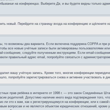
ебывание на конференции
. Выберите
Да
, и вы будете видны только адм
учить новый. Перейдите на страницу входа на конференцию и щёлкните 
ы, то возможны два варианта. Если включена поддержка COPPA и при ре
чтобы все новые учётные записи были активированы пользователями или
ail-сообщение, следуйте полученным инструкциям. Если email-сообщение
ввели правильный адрес email, попробуйте связаться с администратором
удалил вашу учётную запись. Кроме того, многие конференции периоди
ло, попробуйте зарегистрироваться снова и активнее участвовать в ди
 частных прав ребёнка в интернете от 1998 г. — это закон Соединённых 
асие родителей. Допустимо наличие иного вида подтверждения того, чт
о ли это к вам, как к регистрирующемуся на конференции, или к самой
овым вопросам и не является объектом юридических отношений, кроме 