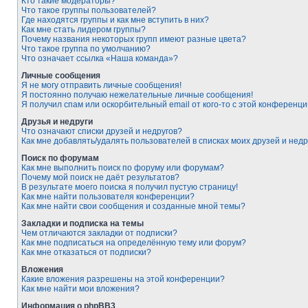
Кто такие модераторы?
Что такое группы пользователей?
Где находятся группы и как мне вступить в них?
Как мне стать лидером группы?
Почему названия некоторых групп имеют разные цвета?
Что такое группа по умолчанию?
Что означает ссылка «Наша команда»?
Личные сообщения
Я не могу отправить личные сообщения!
Я постоянно получаю нежелательные личные сообщения!
Я получил спам или оскорбительный email от кого-то с этой конференци
Друзья и недруги
Что означают списки друзей и недругов?
Как мне добавлять/удалять пользователей в списках моих друзей и недр
Поиск по форумам
Как мне выполнить поиск по форуму или форумам?
Почему мой поиск не даёт результатов?
В результате моего поиска я получил пустую страницу!
Как мне найти пользователя конференции?
Как мне найти свои сообщения и созданные мной темы?
Закладки и подписка на темы
Чем отличаются закладки от подписки?
Как мне подписаться на определённую тему или форум?
Как мне отказаться от подписки?
Вложения
Какие вложения разрешены на этой конференции?
Как мне найти мои вложения?
Информация о phpBB3