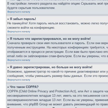
В настройках личного раздела вы найдёте опцию
Скрывать моё пр
будете скрытым пользователем.
Вернуться к началу
» Я забыл пароль!
Не паникуйте! Хотя пароль нельзя восстановить, можно легко пол
сможете войти на конференцию.
Вернуться к началу
» Я только что зарегистрировался, но не могу войти!
Сначала проверьте свои имя пользователя и пароль. Если они верн
полученным инструкциям. На некоторых конференциях требуется, 
отображается в процессе регистрации. Если вам было прислано em
email либо он заблокирован спам-фильтром. Если вы уверены, что 
Вернуться к началу
» Я давно зарегистрирован, но больше не могу войти!
Возможно, администратор по какой-то причине деактивировал или 
сообщения, чтобы уменьшить размер базы данных. Если это произош
Вернуться к началу
» Что такое COPPA?
COPPA (Child Online Privacy and Protection Act), или Акт о защите
несовершеннолетних младше 13 лет, иметь на это письменное согл
несовершеннолетних младше 13 лет. Если вы не уверены, применим
внимание, что phpBB Group не может давать рекомендаций по прав