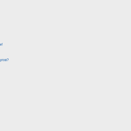
и!
угов?