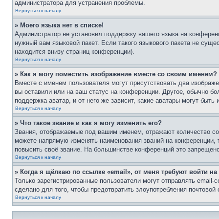
администратора для устранения проблемы.
Вернуться к началу
» Моего языка нет в списке!
Администратор не установил поддержку вашего языка на конференц
нужный вам языковой пакет. Если такого языкового пакета не сущ
находится внизу страниц конференции).
Вернуться к началу
» Как я могу поместить изображение вместе со своим именем?
Вместе с именем пользователя могут присутствовать два изображен
вы оставили или на ваш статус на конференции. Другое, обычно бо
поддержка аватар, и от него же зависит, какие аватары могут быт
Вернуться к началу
» Что такое звание и как я могу изменить его?
Звания, отображаемые под вашим именем, отражают количество с
можете напрямую изменять наименования званий на конференции, 
повысить своё звание. На большинстве конференций это запрещено
Вернуться к началу
» Когда я щёлкаю по ссылке «email», от меня требуют войти н
Только зарегистрированные пользователи могут отправлять email-
сделано для того, чтобы предотвратить злоупотребления почтовой
Вернуться к началу