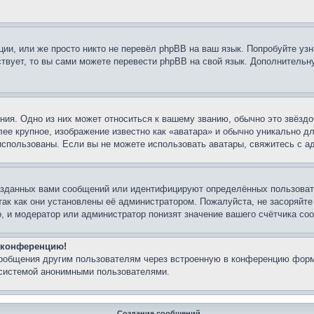
ии, или же просто никто не перевёл phpBB на ваш язык. Попробуйте узн
ествует, то вы сами можете перевести phpBB на свой язык. Дополнител
ия. Одно из них может относиться к вашему званию, обычно это звёздо
лее крупное, изображение известно как «аватара» и обычно уникально д
ь использованы. Если вы не можете использовать аватары, свяжитесь с
озданных вами сообщений или идентифицируют определённых пользовате
так как они установлены её администратором. Пожалуйста, не засоряйт
, и модератор или администратор понизят значение вашего счётчика со
а конференцию!
сообщения другим пользователям через встроенную в конференцию форм
 системой анонимными пользователями.
Создание сообщений