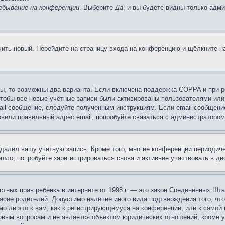
ебывание на конференции
. Выберите
Да
, и вы будете видны только адм
учить новый. Перейдите на страницу входа на конференцию и щёлкните 
ы, то возможны два варианта. Если включена поддержка COPPA и при ре
чтобы все новые учётные записи были активированы пользователями или
ail-сообщение, следуйте полученным инструкциям. Если email-сообщение
ввели правильный адрес email, попробуйте связаться с администратором
удалил вашу учётную запись. Кроме того, многие конференции периоди
ло, попробуйте зарегистрироваться снова и активнее участвовать в ди
 частных прав ребёнка в интернете от 1998 г. — это закон Соединённых 
асие родителей. Допустимо наличие иного вида подтверждения того, чт
о ли это к вам, как к регистрирующемуся на конференции, или к самой
овым вопросам и не является объектом юридических отношений, кроме 