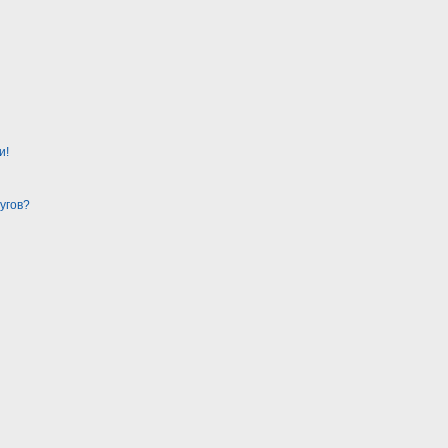
и!
угов?