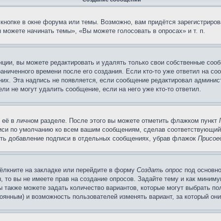
кнопке в окне форума или темы. Возможно, вам придётся зарегистриров
можете начинать темы», «Вы можете голосовать в опросах» и т. п.
ции, вы можете редактировать и удалять только свои собственные сооб
аниченного времени после его создания. Если кто-то уже ответил на со
 них. Эта надпись не появляется, если сообщение редактировал админис
ли не могут удалить сообщение, если на него уже кто-то ответил.
 её в личном разделе. После этого вы можете отметить флажком пункт
писи по умолчанию ко всем вашим сообщениям, сделав соответствующий
нить добавление подписи в отдельных сообщениях, убрав флажок
Присое
ёлкните на закладке или перейдите в форму
Создать опрос
под основно
, то вы не имеете прав на создание опросов. Задайте тему и как миним
ы также можете задать количество вариантов, которые могут выбрать п
тоянным) и возможность пользователей изменять вариант, за который он