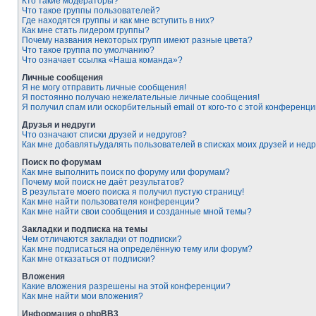
Кто такие модераторы?
Что такое группы пользователей?
Где находятся группы и как мне вступить в них?
Как мне стать лидером группы?
Почему названия некоторых групп имеют разные цвета?
Что такое группа по умолчанию?
Что означает ссылка «Наша команда»?
Личные сообщения
Я не могу отправить личные сообщения!
Я постоянно получаю нежелательные личные сообщения!
Я получил спам или оскорбительный email от кого-то с этой конференци
Друзья и недруги
Что означают списки друзей и недругов?
Как мне добавлять/удалять пользователей в списках моих друзей и недр
Поиск по форумам
Как мне выполнить поиск по форуму или форумам?
Почему мой поиск не даёт результатов?
В результате моего поиска я получил пустую страницу!
Как мне найти пользователя конференции?
Как мне найти свои сообщения и созданные мной темы?
Закладки и подписка на темы
Чем отличаются закладки от подписки?
Как мне подписаться на определённую тему или форум?
Как мне отказаться от подписки?
Вложения
Какие вложения разрешены на этой конференции?
Как мне найти мои вложения?
Информация о phpBB3