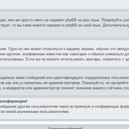
ии, или же просто никто не перевёл phpBB на ваш язык. Попробуйте узн
ествует, то вы сами можете перевести phpBB на свой язык. Дополнител
ия. Одно из них может относиться к вашему званию, обычно это звёздо
лее крупное, изображение известно как «аватара» и обычно уникально д
ь использованы. Если вы не можете использовать аватары, свяжитесь с
озданных вами сообщений или идентифицируют определённых пользовате
так как они установлены её администратором. Пожалуйста, не засоряйт
, и модератор или администратор понизят значение вашего счётчика со
а конференцию!
сообщения другим пользователям через встроенную в конференцию форм
 системой анонимными пользователями.
Создание сообщений