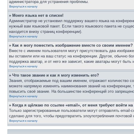
администратора для устранения проблемы.
Вернуться к началу
» Моего языка нет в списке!
Администратор не установил поддержку вашего языка на конференц
нужный вам языковой пакет. Если такого языкового пакета не сущ
находится внизу страниц конференции).
Вернуться к началу
» Как я могу поместить изображение вместе со своим именем?
Вместе с именем пользователя могут присутствовать два изображен
вы оставили или на ваш статус на конференции. Другое, обычно бо
поддержка аватар, и от него же зависит, какие аватары могут быт
Вернуться к началу
» Что такое звание и как я могу изменить его?
Звания, отображаемые под вашим именем, отражают количество с
можете напрямую изменять наименования званий на конференции, 
повысить своё звание. На большинстве конференций это запрещено
Вернуться к началу
» Когда я щёлкаю по ссылке «email», от меня требуют войти н
Только зарегистрированные пользователи могут отправлять email-
сделано для того, чтобы предотвратить злоупотребления почтовой
Вернуться к началу