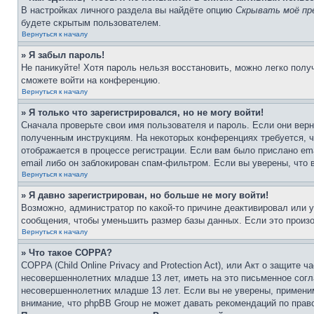
В настройках личного раздела вы найдёте опцию
Скрывать моё пр
будете скрытым пользователем.
Вернуться к началу
» Я забыл пароль!
Не паникуйте! Хотя пароль нельзя восстановить, можно легко пол
сможете войти на конференцию.
Вернуться к началу
» Я только что зарегистрировался, но не могу войти!
Сначала проверьте свои имя пользователя и пароль. Если они верн
полученным инструкциям. На некоторых конференциях требуется, 
отображается в процессе регистрации. Если вам было прислано em
email либо он заблокирован спам-фильтром. Если вы уверены, что 
Вернуться к началу
» Я давно зарегистрирован, но больше не могу войти!
Возможно, администратор по какой-то причине деактивировал или 
сообщения, чтобы уменьшить размер базы данных. Если это произош
Вернуться к началу
» Что такое COPPA?
COPPA (Child Online Privacy and Protection Act), или Акт о защите
несовершеннолетних младше 13 лет, иметь на это письменное согл
несовершеннолетних младше 13 лет. Если вы не уверены, применим
внимание, что phpBB Group не может давать рекомендаций по прав