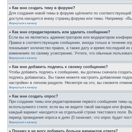
» Как мне создать тему в форуме?
Для создания новой темы в форуме щёлкните по соответствующей 
доступа находится внизу страниц форума или темы. Например: «Вы 
Вернуться к началу
» Как мне отредактировать или удалить сообщение?
Если вы не являетесь администратором или модератором конферен
Правка
в соответствующем сообщении, иногда только в течение огр
показывает количество правок, а также дату и время последней из
изменениях по своему усмотрению. Учтите, что обычные пользовате
Вернуться к началу
» Как мне добавить подпись к своему сообщению?
Чтобы добавить подпись к сообщению, вы должны сначала создать
подпись добавилась. Вы также можете настроить добавление под
настройки» в личном разделе. Несмотря на это, вы сможете отме
Вернуться к началу
» Как мне создать опрос?
При создании темы или редактировании первого сообщения темы щ
используемого стиля; если вы не видите такой закладки или формы
каждый вариант находится на отдельной строке текстового поля. В
период проведения опроса в днях (0 означает, что опрос будет пос
Вернуться к началу
» Почему я не могу добавить больше вариантов ответа?