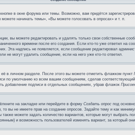
кнопке в окне форума или темы. Возможно, вам придётся зарегистриров
можете начинать темы», «Вы можете голосовать в опросах» и т. п.
ции, вы можете редактировать и удалять только свои собственные сооб
аниченного времени после его создания. Если кто-то уже ответил на со
 них. Эта надпись не появляется, если сообщение редактировал админис
ли не могут удалить сообщение, если на него уже кто-то ответил.
 её в личном разделе. После этого вы можете отметить флажком пункт
писи по умолчанию ко всем вашим сообщениям, сделав соответствующий
нить добавление подписи в отдельных сообщениях, убрав флажок
Присое
ёлкните на закладке или перейдите в форму
Создать опрос
под основно
, то вы не имеете прав на создание опросов. Задайте тему и как миним
ы также можете задать количество вариантов, которые могут выбрать п
тоянным) и возможность пользователей изменять вариант, за который он