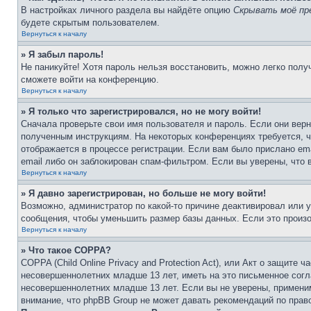
В настройках личного раздела вы найдёте опцию
Скрывать моё пр
будете скрытым пользователем.
Вернуться к началу
» Я забыл пароль!
Не паникуйте! Хотя пароль нельзя восстановить, можно легко пол
сможете войти на конференцию.
Вернуться к началу
» Я только что зарегистрировался, но не могу войти!
Сначала проверьте свои имя пользователя и пароль. Если они верн
полученным инструкциям. На некоторых конференциях требуется, 
отображается в процессе регистрации. Если вам было прислано em
email либо он заблокирован спам-фильтром. Если вы уверены, что 
Вернуться к началу
» Я давно зарегистрирован, но больше не могу войти!
Возможно, администратор по какой-то причине деактивировал или 
сообщения, чтобы уменьшить размер базы данных. Если это произош
Вернуться к началу
» Что такое COPPA?
COPPA (Child Online Privacy and Protection Act), или Акт о защите
несовершеннолетних младше 13 лет, иметь на это письменное согл
несовершеннолетних младше 13 лет. Если вы не уверены, применим
внимание, что phpBB Group не может давать рекомендаций по прав