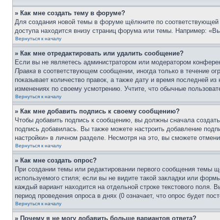
» Как мне создать тему в форуме?
Для создания новой темы в форуме щёлкните по соответствующей 
доступа находится внизу страниц форума или темы. Например: «Вы 
Вернуться к началу
» Как мне отредактировать или удалить сообщение?
Если вы не являетесь администратором или модератором конферен
Правка
в соответствующем сообщении, иногда только в течение огр
показывает количество правок, а также дату и время последней из
изменениях по своему усмотрению. Учтите, что обычные пользовате
Вернуться к началу
» Как мне добавить подпись к своему сообщению?
Чтобы добавить подпись к сообщению, вы должны сначала создать
подпись добавилась. Вы также можете настроить добавление под
настройки» в личном разделе. Несмотря на это, вы сможете отме
Вернуться к началу
» Как мне создать опрос?
При создании темы или редактировании первого сообщения темы щ
используемого стиля; если вы не видите такой закладки или формы
каждый вариант находится на отдельной строке текстового поля. В
период проведения опроса в днях (0 означает, что опрос будет пос
Вернуться к началу
» Почему я не могу добавить больше вариантов ответа?