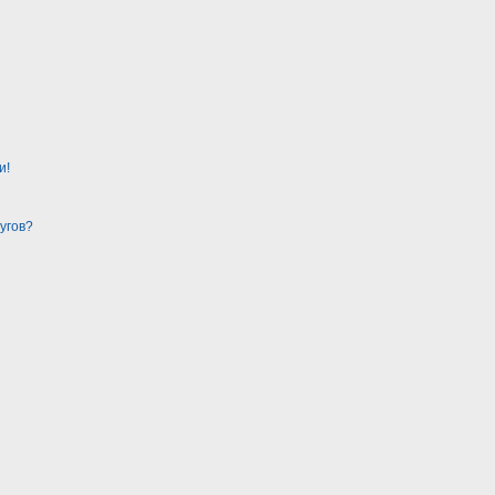
и!
угов?