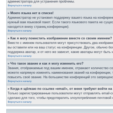
администратора для устранения проблемы.
Вернуться к началу
» Моего языка нет в списке!
Администратор не установил поддержку вашего языка на конференц
нужный вам языковой пакет. Если такого языкового пакета не сущ
находится внизу страниц конференции).
Вернуться к началу
» Как я могу поместить изображение вместе со своим именем?
Вместе с именем пользователя могут присутствовать два изображен
вы оставили или на ваш статус на конференции. Другое, обычно бо
поддержка аватар, и от него же зависит, какие аватары могут быт
Вернуться к началу
» Что такое звание и как я могу изменить его?
Звания, отображаемые под вашим именем, отражают количество с
можете напрямую изменять наименования званий на конференции, 
повысить своё звание. На большинстве конференций это запрещено
Вернуться к началу
» Когда я щёлкаю по ссылке «email», от меня требуют войти н
Только зарегистрированные пользователи могут отправлять email-
сделано для того, чтобы предотвратить злоупотребления почтовой
Вернуться к началу