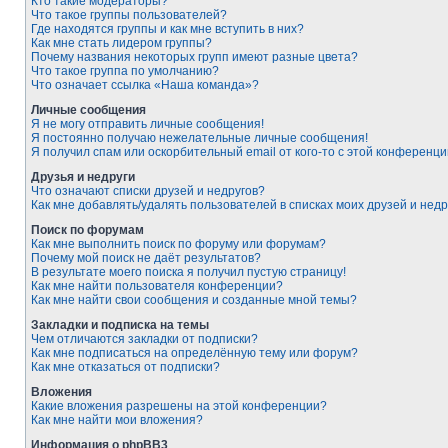
Кто такие модераторы?
Что такое группы пользователей?
Где находятся группы и как мне вступить в них?
Как мне стать лидером группы?
Почему названия некоторых групп имеют разные цвета?
Что такое группа по умолчанию?
Что означает ссылка «Наша команда»?
Личные сообщения
Я не могу отправить личные сообщения!
Я постоянно получаю нежелательные личные сообщения!
Я получил спам или оскорбительный email от кого-то с этой конференци
Друзья и недруги
Что означают списки друзей и недругов?
Как мне добавлять/удалять пользователей в списках моих друзей и недр
Поиск по форумам
Как мне выполнить поиск по форуму или форумам?
Почему мой поиск не даёт результатов?
В результате моего поиска я получил пустую страницу!
Как мне найти пользователя конференции?
Как мне найти свои сообщения и созданные мной темы?
Закладки и подписка на темы
Чем отличаются закладки от подписки?
Как мне подписаться на определённую тему или форум?
Как мне отказаться от подписки?
Вложения
Какие вложения разрешены на этой конференции?
Как мне найти мои вложения?
Информация о phpBB3