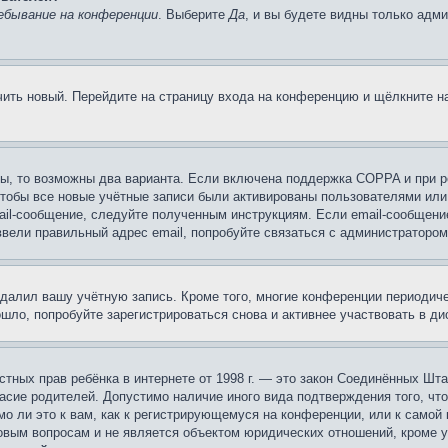
ебывание на конференции
. Выберите
Да
, и вы будете видны только адм
учить новый. Перейдите на страницу входа на конференцию и щёлкните 
ы, то возможны два варианта. Если включена поддержка COPPA и при ре
чтобы все новые учётные записи были активированы пользователями или
ail-сообщение, следуйте полученным инструкциям. Если email-сообщение
ввели правильный адрес email, попробуйте связаться с администратором
удалил вашу учётную запись. Кроме того, многие конференции периоди
ло, попробуйте зарегистрироваться снова и активнее участвовать в ди
 частных прав ребёнка в интернете от 1998 г. — это закон Соединённых 
асие родителей. Допустимо наличие иного вида подтверждения того, чт
о ли это к вам, как к регистрирующемуся на конференции, или к самой
овым вопросам и не является объектом юридических отношений, кроме 