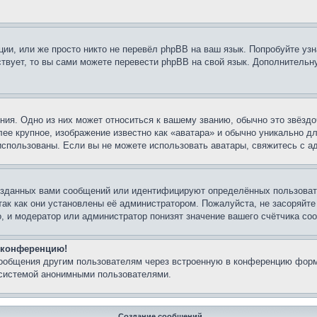
ии, или же просто никто не перевёл phpBB на ваш язык. Попробуйте узн
ествует, то вы сами можете перевести phpBB на свой язык. Дополнител
ия. Одно из них может относиться к вашему званию, обычно это звёздо
лее крупное, изображение известно как «аватара» и обычно уникально д
ь использованы. Если вы не можете использовать аватары, свяжитесь с
озданных вами сообщений или идентифицируют определённых пользовате
так как они установлены её администратором. Пожалуйста, не засоряйт
, и модератор или администратор понизят значение вашего счётчика со
а конференцию!
сообщения другим пользователям через встроенную в конференцию форм
 системой анонимными пользователями.
Создание сообщений