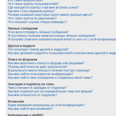
Кто такие модераторы?
Что такое группы пользователей?
Где находятся группы и как мне вступить в них?
Как мне стать лидером группы?
Почему названия некоторых групп имеют разные цвета?
Что такое группа по умолчанию?
Что означает ссылка «Наша команда»?
Личные сообщения
Я не могу отправить личные сообщения!
Я постоянно получаю нежелательные личные сообщения!
Я получил спам или оскорбительный email от кого-то с этой конференци
Друзья и недруги
Что означают списки друзей и недругов?
Как мне добавлять/удалять пользователей в списках моих друзей и недр
Поиск по форумам
Как мне выполнить поиск по форуму или форумам?
Почему мой поиск не даёт результатов?
В результате моего поиска я получил пустую страницу!
Как мне найти пользователя конференции?
Как мне найти свои сообщения и созданные мной темы?
Закладки и подписка на темы
Чем отличаются закладки от подписки?
Как мне подписаться на определённую тему или форум?
Как мне отказаться от подписки?
Вложения
Какие вложения разрешены на этой конференции?
Как мне найти мои вложения?
Информация о phpBB3