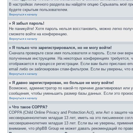
В настройках личного раздела вы найдёте опцию
Скрывать моё пр
будете скрытым пользователем.
Вернуться к началу
» Я забыл пароль!
Не паникуйте! Хотя пароль нельзя восстановить, можно легко пол
сможете войти на конференцию.
Вернуться к началу
» Я только что зарегистрировался, но не могу войти!
Сначала проверьте свои имя пользователя и пароль. Если они верн
полученным инструкциям. На некоторых конференциях требуется, 
отображается в процессе регистрации. Если вам было прислано em
email либо он заблокирован спам-фильтром. Если вы уверены, что 
Вернуться к началу
» Я давно зарегистрирован, но больше не могу войти!
Возможно, администратор по какой-то причине деактивировал или 
сообщения, чтобы уменьшить размер базы данных. Если это произош
Вернуться к началу
» Что такое COPPA?
COPPA (Child Online Privacy and Protection Act), или Акт о защите
несовершеннолетних младше 13 лет, иметь на это письменное согл
несовершеннолетних младше 13 лет. Если вы не уверены, применим
внимание, что phpBB Group не может давать рекомендаций по прав