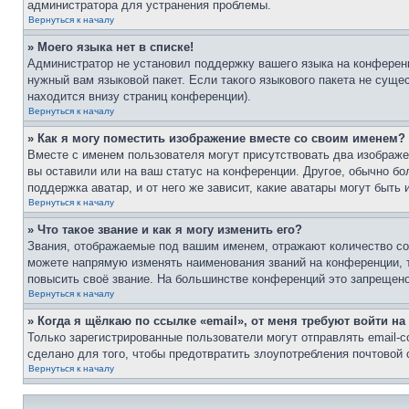
администратора для устранения проблемы.
Вернуться к началу
» Моего языка нет в списке!
Администратор не установил поддержку вашего языка на конференц
нужный вам языковой пакет. Если такого языкового пакета не сущ
находится внизу страниц конференции).
Вернуться к началу
» Как я могу поместить изображение вместе со своим именем?
Вместе с именем пользователя могут присутствовать два изображен
вы оставили или на ваш статус на конференции. Другое, обычно бо
поддержка аватар, и от него же зависит, какие аватары могут быт
Вернуться к началу
» Что такое звание и как я могу изменить его?
Звания, отображаемые под вашим именем, отражают количество с
можете напрямую изменять наименования званий на конференции, 
повысить своё звание. На большинстве конференций это запрещено
Вернуться к началу
» Когда я щёлкаю по ссылке «email», от меня требуют войти н
Только зарегистрированные пользователи могут отправлять email-
сделано для того, чтобы предотвратить злоупотребления почтовой
Вернуться к началу