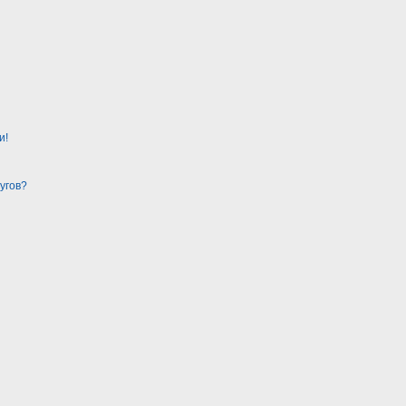
и!
угов?