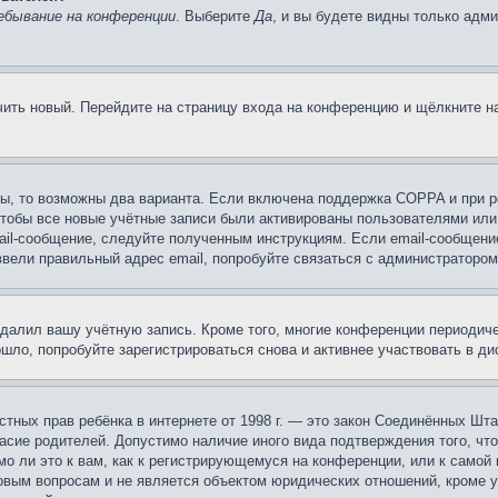
ебывание на конференции
. Выберите
Да
, и вы будете видны только адм
учить новый. Перейдите на страницу входа на конференцию и щёлкните 
ы, то возможны два варианта. Если включена поддержка COPPA и при ре
чтобы все новые учётные записи были активированы пользователями или
ail-сообщение, следуйте полученным инструкциям. Если email-сообщение
ввели правильный адрес email, попробуйте связаться с администратором
удалил вашу учётную запись. Кроме того, многие конференции периоди
ло, попробуйте зарегистрироваться снова и активнее участвовать в ди
 частных прав ребёнка в интернете от 1998 г. — это закон Соединённых 
асие родителей. Допустимо наличие иного вида подтверждения того, чт
о ли это к вам, как к регистрирующемуся на конференции, или к самой
овым вопросам и не является объектом юридических отношений, кроме 