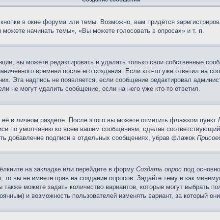
кнопке в окне форума или темы. Возможно, вам придётся зарегистриров
можете начинать темы», «Вы можете голосовать в опросах» и т. п.
ции, вы можете редактировать и удалять только свои собственные сооб
аниченного времени после его создания. Если кто-то уже ответил на со
 них. Эта надпись не появляется, если сообщение редактировал админис
ли не могут удалить сообщение, если на него уже кто-то ответил.
 её в личном разделе. После этого вы можете отметить флажком пункт
писи по умолчанию ко всем вашим сообщениям, сделав соответствующий
нить добавление подписи в отдельных сообщениях, убрав флажок
Присое
ёлкните на закладке или перейдите в форму
Создать опрос
под основно
, то вы не имеете прав на создание опросов. Задайте тему и как миним
ы также можете задать количество вариантов, которые могут выбрать п
тоянным) и возможность пользователей изменять вариант, за который он