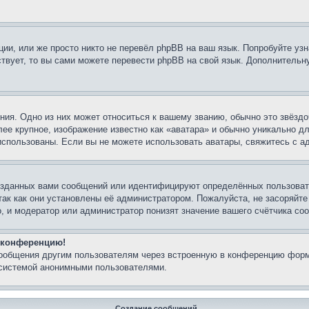
ии, или же просто никто не перевёл phpBB на ваш язык. Попробуйте узн
ествует, то вы сами можете перевести phpBB на свой язык. Дополнител
ия. Одно из них может относиться к вашему званию, обычно это звёздо
лее крупное, изображение известно как «аватара» и обычно уникально д
ь использованы. Если вы не можете использовать аватары, свяжитесь с
озданных вами сообщений или идентифицируют определённых пользовате
так как они установлены её администратором. Пожалуйста, не засоряйт
, и модератор или администратор понизят значение вашего счётчика со
а конференцию!
сообщения другим пользователям через встроенную в конференцию форм
 системой анонимными пользователями.
Создание сообщений