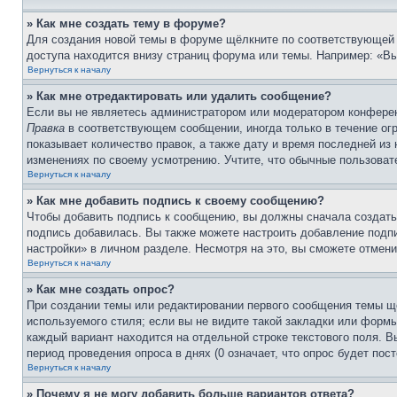
» Как мне создать тему в форуме?
Для создания новой темы в форуме щёлкните по соответствующей 
доступа находится внизу страниц форума или темы. Например: «Вы 
Вернуться к началу
» Как мне отредактировать или удалить сообщение?
Если вы не являетесь администратором или модератором конферен
Правка
в соответствующем сообщении, иногда только в течение огр
показывает количество правок, а также дату и время последней из
изменениях по своему усмотрению. Учтите, что обычные пользовате
Вернуться к началу
» Как мне добавить подпись к своему сообщению?
Чтобы добавить подпись к сообщению, вы должны сначала создать
подпись добавилась. Вы также можете настроить добавление под
настройки» в личном разделе. Несмотря на это, вы сможете отме
Вернуться к началу
» Как мне создать опрос?
При создании темы или редактировании первого сообщения темы щ
используемого стиля; если вы не видите такой закладки или формы
каждый вариант находится на отдельной строке текстового поля. В
период проведения опроса в днях (0 означает, что опрос будет пос
Вернуться к началу
» Почему я не могу добавить больше вариантов ответа?