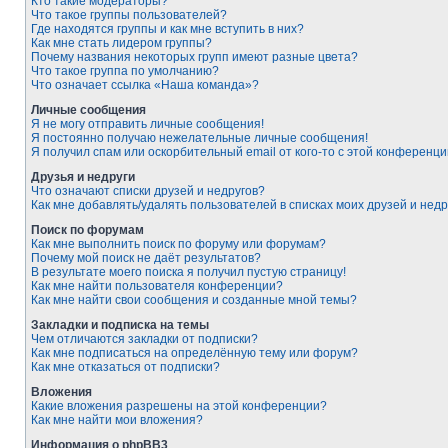
Кто такие модераторы?
Что такое группы пользователей?
Где находятся группы и как мне вступить в них?
Как мне стать лидером группы?
Почему названия некоторых групп имеют разные цвета?
Что такое группа по умолчанию?
Что означает ссылка «Наша команда»?
Личные сообщения
Я не могу отправить личные сообщения!
Я постоянно получаю нежелательные личные сообщения!
Я получил спам или оскорбительный email от кого-то с этой конференци
Друзья и недруги
Что означают списки друзей и недругов?
Как мне добавлять/удалять пользователей в списках моих друзей и недр
Поиск по форумам
Как мне выполнить поиск по форуму или форумам?
Почему мой поиск не даёт результатов?
В результате моего поиска я получил пустую страницу!
Как мне найти пользователя конференции?
Как мне найти свои сообщения и созданные мной темы?
Закладки и подписка на темы
Чем отличаются закладки от подписки?
Как мне подписаться на определённую тему или форум?
Как мне отказаться от подписки?
Вложения
Какие вложения разрешены на этой конференции?
Как мне найти мои вложения?
Информация о phpBB3