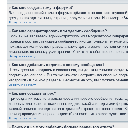
» Как мне создать тему в форуме?
Для создания новой темы в форуме щёлкните по соответствующей 
доступа находится внизу страниц форума или темы. Например: «Вы 
Вернуться к началу
» Как мне отредактировать или удалить сообщение?
Если вы не являетесь администратором или модератором конферен
Правка
в соответствующем сообщении, иногда только в течение огр
показывает количество правок, а также дату и время последней из
изменениях по своему усмотрению. Учтите, что обычные пользовате
Вернуться к началу
» Как мне добавить подпись к своему сообщению?
Чтобы добавить подпись к сообщению, вы должны сначала создать
подпись добавилась. Вы также можете настроить добавление под
настройки» в личном разделе. Несмотря на это, вы сможете отме
Вернуться к началу
» Как мне создать опрос?
При создании темы или редактировании первого сообщения темы щ
используемого стиля; если вы не видите такой закладки или формы
каждый вариант находится на отдельной строке текстового поля. В
период проведения опроса в днях (0 означает, что опрос будет пос
Вернуться к началу
» Почему я не могу добавить больше вариантов ответа?