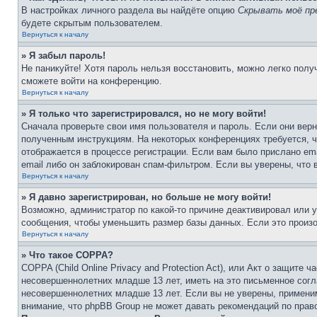
В настройках личного раздела вы найдёте опцию
Скрывать моё пр
будете скрытым пользователем.
Вернуться к началу
» Я забыл пароль!
Не паникуйте! Хотя пароль нельзя восстановить, можно легко пол
сможете войти на конференцию.
Вернуться к началу
» Я только что зарегистрировался, но не могу войти!
Сначала проверьте свои имя пользователя и пароль. Если они верн
полученным инструкциям. На некоторых конференциях требуется, 
отображается в процессе регистрации. Если вам было прислано em
email либо он заблокирован спам-фильтром. Если вы уверены, что 
Вернуться к началу
» Я давно зарегистрирован, но больше не могу войти!
Возможно, администратор по какой-то причине деактивировал или 
сообщения, чтобы уменьшить размер базы данных. Если это произош
Вернуться к началу
» Что такое COPPA?
COPPA (Child Online Privacy and Protection Act), или Акт о защите
несовершеннолетних младше 13 лет, иметь на это письменное согл
несовершеннолетних младше 13 лет. Если вы не уверены, применим
внимание, что phpBB Group не может давать рекомендаций по прав