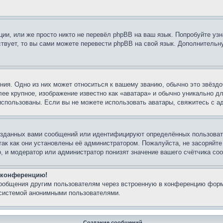
ии, или же просто никто не перевёл phpBB на ваш язык. Попробуйте узн
ествует, то вы сами можете перевести phpBB на свой язык. Дополнител
ия. Одно из них может относиться к вашему званию, обычно это звёздо
лее крупное, изображение известно как «аватара» и обычно уникально д
ь использованы. Если вы не можете использовать аватары, свяжитесь с
озданных вами сообщений или идентифицируют определённых пользовате
так как они установлены её администратором. Пожалуйста, не засоряйт
, и модератор или администратор понизят значение вашего счётчика со
а конференцию!
сообщения другим пользователям через встроенную в конференцию форм
 системой анонимными пользователями.
Создание сообщений