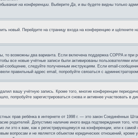
ебывание на конференции
. Выберите
Да
, и вы будете видны только адм
учить новый. Перейдите на страницу входа на конференцию и щёлкните 
ы, то возможны два варианта. Если включена поддержка COPPA и при ре
чтобы все новые учётные записи были активированы пользователями или
ail-сообщение, следуйте полученным инструкциям. Если email-сообщение
ввели правильный адрес email, попробуйте связаться с администратором
удалил вашу учётную запись. Кроме того, многие конференции периоди
ло, попробуйте зарегистрироваться снова и активнее участвовать в ди
 частных прав ребёнка в интернете от 1998 г. — это закон Соединённых 
асие родителей. Допустимо наличие иного вида подтверждения того, чт
о ли это к вам, как к регистрирующемуся на конференции, или к самой
овым вопросам и не является объектом юридических отношений, кроме 