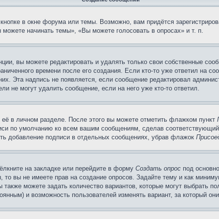
кнопке в окне форума или темы. Возможно, вам придётся зарегистриров
можете начинать темы», «Вы можете голосовать в опросах» и т. п.
ции, вы можете редактировать и удалять только свои собственные сооб
аниченного времени после его создания. Если кто-то уже ответил на со
 них. Эта надпись не появляется, если сообщение редактировал админис
ли не могут удалить сообщение, если на него уже кто-то ответил.
 её в личном разделе. После этого вы можете отметить флажком пункт
писи по умолчанию ко всем вашим сообщениям, сделав соответствующий
нить добавление подписи в отдельных сообщениях, убрав флажок
Присое
ёлкните на закладке или перейдите в форму
Создать опрос
под основно
, то вы не имеете прав на создание опросов. Задайте тему и как миним
ы также можете задать количество вариантов, которые могут выбрать п
тоянным) и возможность пользователей изменять вариант, за который он