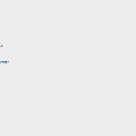
и!
угов?