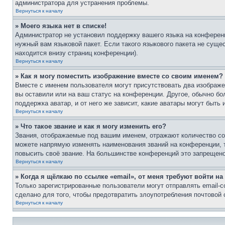
администратора для устранения проблемы.
Вернуться к началу
» Моего языка нет в списке!
Администратор не установил поддержку вашего языка на конференц
нужный вам языковой пакет. Если такого языкового пакета не сущ
находится внизу страниц конференции).
Вернуться к началу
» Как я могу поместить изображение вместе со своим именем?
Вместе с именем пользователя могут присутствовать два изображен
вы оставили или на ваш статус на конференции. Другое, обычно бо
поддержка аватар, и от него же зависит, какие аватары могут быт
Вернуться к началу
» Что такое звание и как я могу изменить его?
Звания, отображаемые под вашим именем, отражают количество с
можете напрямую изменять наименования званий на конференции, 
повысить своё звание. На большинстве конференций это запрещено
Вернуться к началу
» Когда я щёлкаю по ссылке «email», от меня требуют войти н
Только зарегистрированные пользователи могут отправлять email-
сделано для того, чтобы предотвратить злоупотребления почтовой
Вернуться к началу