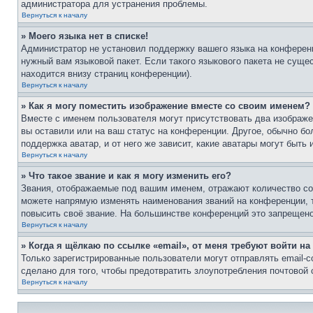
администратора для устранения проблемы.
Вернуться к началу
» Моего языка нет в списке!
Администратор не установил поддержку вашего языка на конференц
нужный вам языковой пакет. Если такого языкового пакета не сущ
находится внизу страниц конференции).
Вернуться к началу
» Как я могу поместить изображение вместе со своим именем?
Вместе с именем пользователя могут присутствовать два изображен
вы оставили или на ваш статус на конференции. Другое, обычно бо
поддержка аватар, и от него же зависит, какие аватары могут быт
Вернуться к началу
» Что такое звание и как я могу изменить его?
Звания, отображаемые под вашим именем, отражают количество с
можете напрямую изменять наименования званий на конференции, 
повысить своё звание. На большинстве конференций это запрещено
Вернуться к началу
» Когда я щёлкаю по ссылке «email», от меня требуют войти н
Только зарегистрированные пользователи могут отправлять email-
сделано для того, чтобы предотвратить злоупотребления почтовой
Вернуться к началу