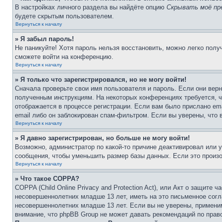
В настройках личного раздела вы найдёте опцию
Скрывать моё пр
будете скрытым пользователем.
Вернуться к началу
» Я забыл пароль!
Не паникуйте! Хотя пароль нельзя восстановить, можно легко пол
сможете войти на конференцию.
Вернуться к началу
» Я только что зарегистрировался, но не могу войти!
Сначала проверьте свои имя пользователя и пароль. Если они верн
полученным инструкциям. На некоторых конференциях требуется, 
отображается в процессе регистрации. Если вам было прислано em
email либо он заблокирован спам-фильтром. Если вы уверены, что 
Вернуться к началу
» Я давно зарегистрирован, но больше не могу войти!
Возможно, администратор по какой-то причине деактивировал или 
сообщения, чтобы уменьшить размер базы данных. Если это произош
Вернуться к началу
» Что такое COPPA?
COPPA (Child Online Privacy and Protection Act), или Акт о защите
несовершеннолетних младше 13 лет, иметь на это письменное согл
несовершеннолетних младше 13 лет. Если вы не уверены, применим
внимание, что phpBB Group не может давать рекомендаций по прав