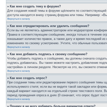
» Как мне создать тему в форуме?
Для создания новой темы в форуме щёлкните по соответствующей 
доступа находится внизу страниц форума или темы. Например: «Вы 
Вернуться к началу
» Как мне отредактировать или удалить сообщение?
Если вы не являетесь администратором или модератором конферен
Правка
в соответствующем сообщении, иногда только в течение огр
показывает количество правок, а также дату и время последней из
изменениях по своему усмотрению. Учтите, что обычные пользовате
Вернуться к началу
» Как мне добавить подпись к своему сообщению?
Чтобы добавить подпись к сообщению, вы должны сначала создать
подпись добавилась. Вы также можете настроить добавление под
настройки» в личном разделе. Несмотря на это, вы сможете отме
Вернуться к началу
» Как мне создать опрос?
При создании темы или редактировании первого сообщения темы щ
используемого стиля; если вы не видите такой закладки или формы
каждый вариант находится на отдельной строке текстового поля. В
период проведения опроса в днях (0 означает, что опрос будет пос
Вернуться к началу
» Почему я не могу добавить больше вариантов ответа?