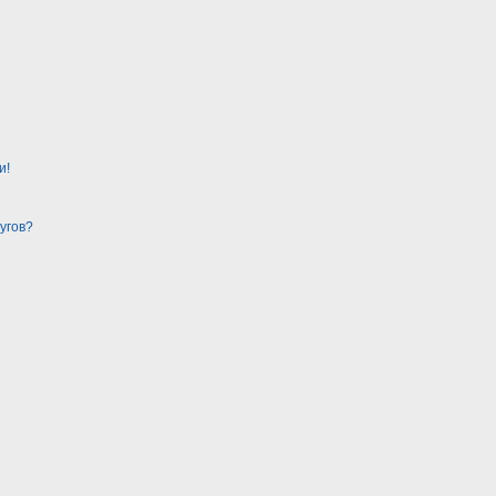
и!
угов?