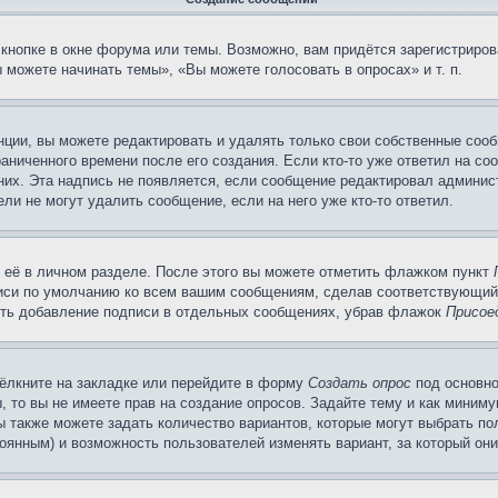
кнопке в окне форума или темы. Возможно, вам придётся зарегистриров
можете начинать темы», «Вы можете голосовать в опросах» и т. п.
ции, вы можете редактировать и удалять только свои собственные сооб
аниченного времени после его создания. Если кто-то уже ответил на со
 них. Эта надпись не появляется, если сообщение редактировал админис
ли не могут удалить сообщение, если на него уже кто-то ответил.
 её в личном разделе. После этого вы можете отметить флажком пункт
писи по умолчанию ко всем вашим сообщениям, сделав соответствующий
нить добавление подписи в отдельных сообщениях, убрав флажок
Присое
ёлкните на закладке или перейдите в форму
Создать опрос
под основно
, то вы не имеете прав на создание опросов. Задайте тему и как миним
ы также можете задать количество вариантов, которые могут выбрать п
тоянным) и возможность пользователей изменять вариант, за который он