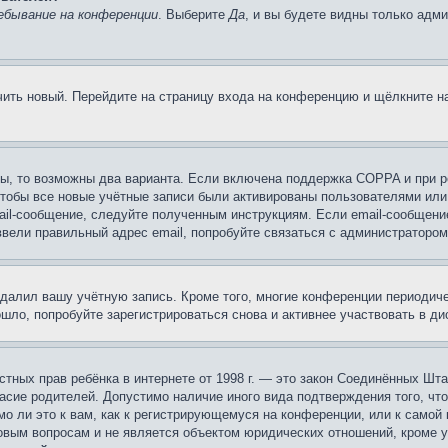
ебывание на конференции
. Выберите
Да
, и вы будете видны только адм
учить новый. Перейдите на страницу входа на конференцию и щёлкните 
ы, то возможны два варианта. Если включена поддержка COPPA и при ре
чтобы все новые учётные записи были активированы пользователями или
ail-сообщение, следуйте полученным инструкциям. Если email-сообщение
ввели правильный адрес email, попробуйте связаться с администратором
удалил вашу учётную запись. Кроме того, многие конференции периоди
ло, попробуйте зарегистрироваться снова и активнее участвовать в ди
 частных прав ребёнка в интернете от 1998 г. — это закон Соединённых 
асие родителей. Допустимо наличие иного вида подтверждения того, чт
о ли это к вам, как к регистрирующемуся на конференции, или к самой
овым вопросам и не является объектом юридических отношений, кроме 