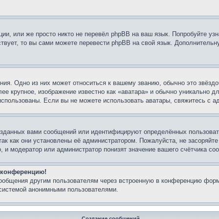
ии, или же просто никто не перевёл phpBB на ваш язык. Попробуйте узн
ествует, то вы сами можете перевести phpBB на свой язык. Дополнител
ия. Одно из них может относиться к вашему званию, обычно это звёздо
лее крупное, изображение известно как «аватара» и обычно уникально д
ь использованы. Если вы не можете использовать аватары, свяжитесь с
озданных вами сообщений или идентифицируют определённых пользовате
так как они установлены её администратором. Пожалуйста, не засоряйт
, и модератор или администратор понизят значение вашего счётчика со
а конференцию!
сообщения другим пользователям через встроенную в конференцию форм
 системой анонимными пользователями.
Создание сообщений