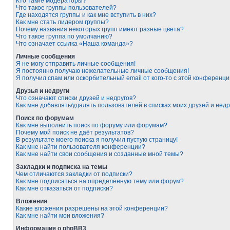
Кто такие модераторы?
Что такое группы пользователей?
Где находятся группы и как мне вступить в них?
Как мне стать лидером группы?
Почему названия некоторых групп имеют разные цвета?
Что такое группа по умолчанию?
Что означает ссылка «Наша команда»?
Личные сообщения
Я не могу отправить личные сообщения!
Я постоянно получаю нежелательные личные сообщения!
Я получил спам или оскорбительный email от кого-то с этой конференци
Друзья и недруги
Что означают списки друзей и недругов?
Как мне добавлять/удалять пользователей в списках моих друзей и недр
Поиск по форумам
Как мне выполнить поиск по форуму или форумам?
Почему мой поиск не даёт результатов?
В результате моего поиска я получил пустую страницу!
Как мне найти пользователя конференции?
Как мне найти свои сообщения и созданные мной темы?
Закладки и подписка на темы
Чем отличаются закладки от подписки?
Как мне подписаться на определённую тему или форум?
Как мне отказаться от подписки?
Вложения
Какие вложения разрешены на этой конференции?
Как мне найти мои вложения?
Информация о phpBB3