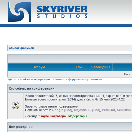
Список форумов
Форум
Темы
Сообщения
На эт
Удалить cookies конференции
|
Отметить форумы как прочтённые
Кто сейчас на конференции
Всего посетителей:
7
, из них зарегистрированных: 4, скрытых: 0 и го
Больше всего посетителей (
1694
) здесь было Чт 15 май 2025 4:22
Зарегистрированные пользователи:
Поисковые боты:
Google [Bot]
,
Majestic-12 [Bot]
,
PetalBot
,
Semrush 
Легенда ::
Администраторы
,
Модераторы
Дни рождения