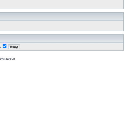
и
рум закрыт