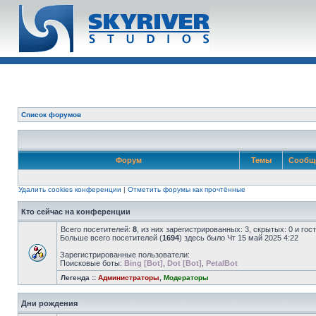
Список форумов
Форум
Темы
Сообщ
Удалить cookies конференции
|
Отметить форумы как прочтённые
Кто сейчас на конференции
Всего посетителей:
8
, из них зарегистрированных: 3, скрытых: 0 и го
Больше всего посетителей (
1694
) здесь было Чт 15 май 2025 4:22
Зарегистрированные пользователи:
Поисковые боты:
Bing [Bot]
,
Dot [Bot]
,
PetalBot
Легенда ::
Администраторы
,
Модераторы
Дни рождения