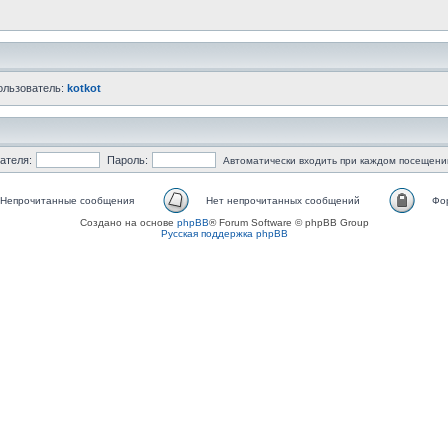
ользователь:
kotkot
ателя:
Пароль:
Автоматически входить при каждом посещени
Непрочитанные сообщения
Нет непрочитанных сообщений
Фо
Создано на основе
phpBB
® Forum Software © phpBB Group
Русская поддержка phpBB