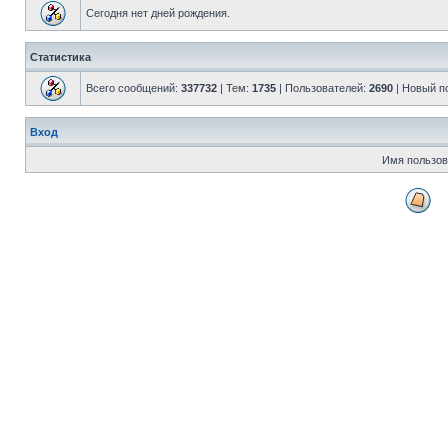
Сегодня нет дней рождения.
Статистика
Всего сообщений:
337732
| Тем:
1735
| Пользователей:
2690
| Новый п
Вход
Имя пользов