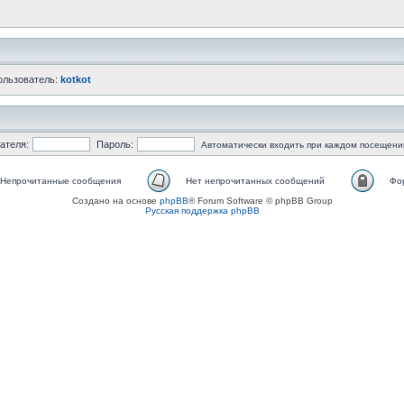
ользователь:
kotkot
ателя:
Пароль:
Автоматически входить при каждом посещени
Непрочитанные сообщения
Нет непрочитанных сообщений
Фо
Создано на основе
phpBB
® Forum Software © phpBB Group
Русская поддержка phpBB