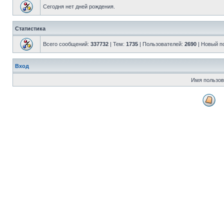
Сегодня нет дней рождения.
Статистика
Всего сообщений:
337732
| Тем:
1735
| Пользователей:
2690
| Новый п
Вход
Имя пользов