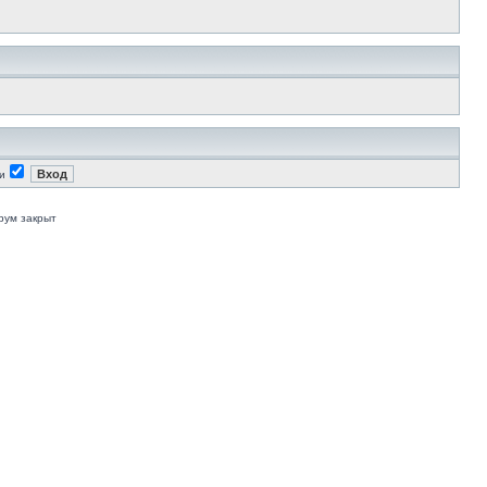
и
рум закрыт