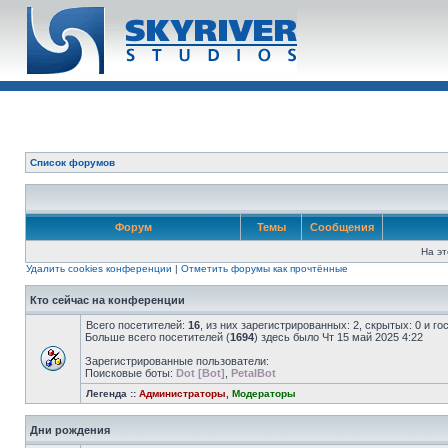
Список форумов
Форум
Темы
Сообщения
На эт
Удалить cookies конференции
|
Отметить форумы как прочтённые
Кто сейчас на конференции
Всего посетителей:
16
, из них зарегистрированных: 2, скрытых: 0 и г
Больше всего посетителей (
1694
) здесь было Чт 15 май 2025 4:22
Зарегистрированные пользователи:
Поисковые боты:
Dot [Bot]
,
PetalBot
Легенда ::
Администраторы
,
Модераторы
Дни рождения