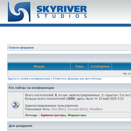
Список форумов
Форум
Темы
Сообщения
На эт
Удалить cookies конференции
|
Отметить форумы как прочтённые
Кто сейчас на конференции
Всего посетителей:
8
, из них зарегистрированных: 3, скрытых: 0 и го
Больше всего посетителей (
1694
) здесь было Чт 15 май 2025 4:22
Зарегистрированные пользователи:
Поисковые боты:
Dot [Bot]
,
Google [Bot]
,
PetalBot
Легенда ::
Администраторы
,
Модераторы
Дни рождения