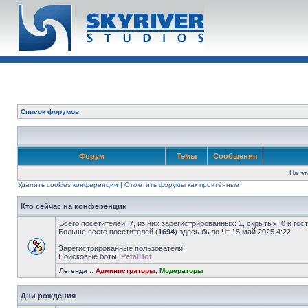
Список форумов
Форум
Темы
Сообщения
На эт
Удалить cookies конференции
|
Отметить форумы как прочтённые
Кто сейчас на конференции
Всего посетителей:
7
, из них зарегистрированных: 1, скрытых: 0 и го
Больше всего посетителей (
1694
) здесь было Чт 15 май 2025 4:22
Зарегистрированные пользователи:
Поисковые боты:
PetalBot
Легенда ::
Администраторы
,
Модераторы
Дни рождения