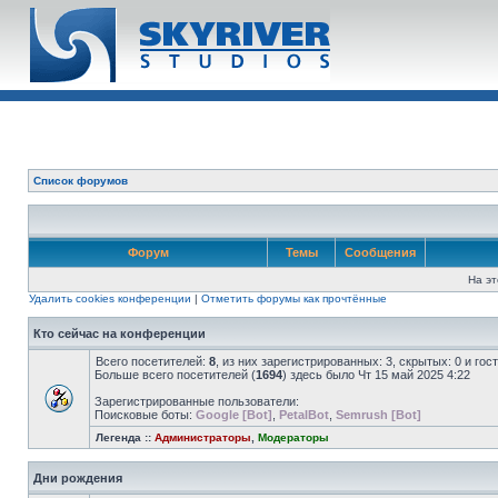
Список форумов
Форум
Темы
Сообщения
На эт
Удалить cookies конференции
|
Отметить форумы как прочтённые
Кто сейчас на конференции
Всего посетителей:
8
, из них зарегистрированных: 3, скрытых: 0 и го
Больше всего посетителей (
1694
) здесь было Чт 15 май 2025 4:22
Зарегистрированные пользователи:
Поисковые боты:
Google [Bot]
,
PetalBot
,
Semrush [Bot]
Легенда ::
Администраторы
,
Модераторы
Дни рождения