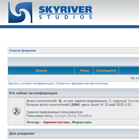
Список форумов
Форум
Темы
Сообщения
На эт
Удалить cookies конференции
|
Отметить форумы как прочтённые
Кто сейчас на конференции
Всего посетителей:
11
, из них зарегистрированных: 2, скрытых: 0 и г
Больше всего посетителей (
1694
) здесь было Чт 15 май 2025 4:22
Зарегистрированные пользователи:
Поисковые боты:
Google [Bot]
,
PetalBot
Легенда ::
Администраторы
,
Модераторы
Дни рождения