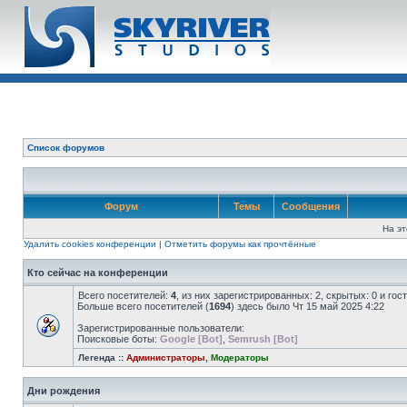
Список форумов
Форум
Темы
Сообщения
На эт
Удалить cookies конференции
|
Отметить форумы как прочтённые
Кто сейчас на конференции
Всего посетителей:
4
, из них зарегистрированных: 2, скрытых: 0 и го
Больше всего посетителей (
1694
) здесь было Чт 15 май 2025 4:22
Зарегистрированные пользователи:
Поисковые боты:
Google [Bot]
,
Semrush [Bot]
Легенда ::
Администраторы
,
Модераторы
Дни рождения