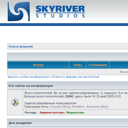
Список форумов
Форум
Темы
Сообщения
На эт
Удалить cookies конференции
|
Отметить форумы как прочтённые
Кто сейчас на конференции
Всего посетителей:
11
, из них зарегистрированных: 3, скрытых: 0 и г
Больше всего посетителей (
1694
) здесь было Чт 15 май 2025 4:22
Зарегистрированные пользователи:
Поисковые боты:
Google [Bot]
,
PetalBot
,
Semrush [Bot]
Легенда ::
Администраторы
,
Модераторы
Дни рождения