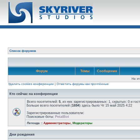
Список форумов
Форум
Темы
Сообщения
На эт
Удалить cookies конференции
|
Отметить форумы как прочтённые
Кто сейчас на конференции
Всего посетителей:
5
, из них зарегистрированных: 1, скрытых: 0 и го
Больше всего посетителей (
1694
) здесь было Чт 15 май 2025 4:22
Зарегистрированные пользователи:
Поисковые боты:
PetalBot
Легенда ::
Администраторы
,
Модераторы
Дни рождения