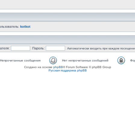
ользователь:
kotkot
ателя:
Пароль:
Автоматически входить при каждом посещени
Непрочитанные сообщения
Нет непрочитанных сообщений
Фо
Создано на основе
phpBB
® Forum Software © phpBB Group
Русская поддержка phpBB