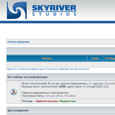
Список форумов
Форум
Темы
Сообщ
Удалить cookies конференции
|
Отметить форумы как прочтённые
Кто сейчас на конференции
Всего посетителей:
5
, из них зарегистрированных: 2, скрытых: 0 и го
Больше всего посетителей (
1694
) здесь было Чт 15 май 2025 4:22
Зарегистрированные пользователи:
Поисковые боты:
Google [Bot]
,
PetalBot
Легенда ::
Администраторы
,
Модераторы
Дни рождения