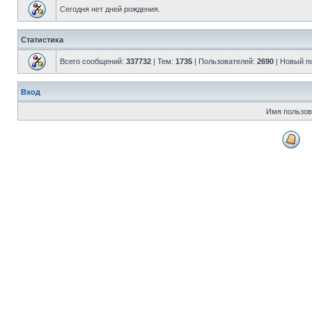
Сегодня нет дней рождения.
Статистика
Всего сообщений:
337732
| Тем:
1735
| Пользователей:
2690
| Новый п
Вход
Имя пользов