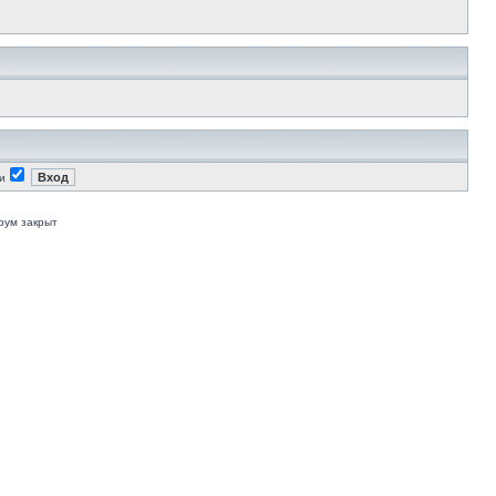
и
рум закрыт