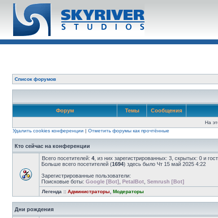
Список форумов
Форум
Темы
Сообщения
На эт
Удалить cookies конференции
|
Отметить форумы как прочтённые
Кто сейчас на конференции
Всего посетителей:
4
, из них зарегистрированных: 3, скрытых: 0 и го
Больше всего посетителей (
1694
) здесь было Чт 15 май 2025 4:22
Зарегистрированные пользователи:
Поисковые боты:
Google [Bot]
,
PetalBot
,
Semrush [Bot]
Легенда ::
Администраторы
,
Модераторы
Дни рождения