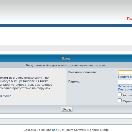
Пр
Вход
Вы должны войти для просмотра информации о группе.
Имя пользователя:
Регистра
мает всего несколько минут, но
 могут быть установлены также
Пароль:
м зарегистрироваться, вам следует
Забыли п
что ваше присутствие на форумах
Повторно
льности
Автом
Скрыт
Создано на основе
phpBB
® Forum Software © phpBB Group