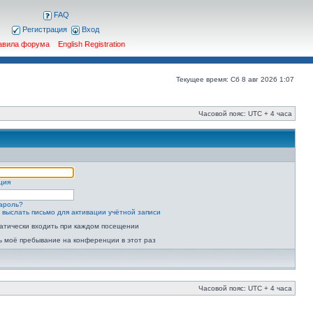
FAQ
Регистрация
Вход
авила форума
English Registration
Текущее время: Сб 8 авг 2026 1:07
Часовой пояс: UTC + 4 часа
ция
ароль?
 выслать письмо для активации учётной записи
атически входить при каждом посещении
ь моё пребывание на конференции в этот раз
Часовой пояс: UTC + 4 часа