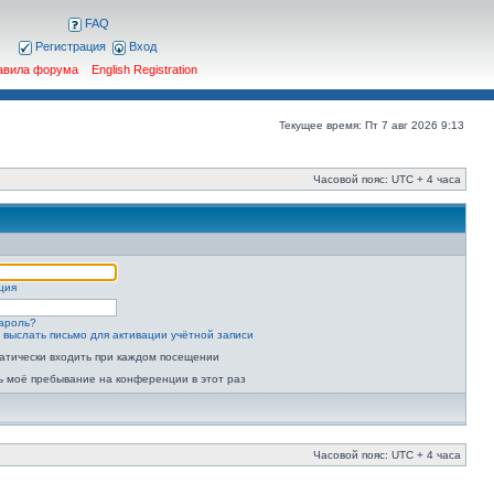
FAQ
Регистрация
Вход
авила форума
English Registration
Текущее время: Пт 7 авг 2026 9:13
Часовой пояс: UTC + 4 часа
ция
ароль?
 выслать письмо для активации учётной записи
атически входить при каждом посещении
ь моё пребывание на конференции в этот раз
Часовой пояс: UTC + 4 часа