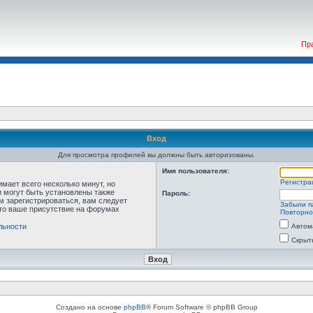
Пр
Вход
Для просмотра профилей вы должны быть авторизованы.
Имя пользователя:
Регистра
мает всего несколько минут, но
 могут быть установлены также
Пароль:
м зарегистрироваться, вам следует
Забыли п
что ваше присутствие на форумах
Повторно
льности
Автом
Скрыт
Создано на основе
phpBB
® Forum Software © phpBB Group