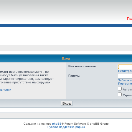
Пр
Вход
Имя пользователя:
Регистра
мает всего несколько минут, но
 могут быть установлены также
Пароль:
м зарегистрироваться, вам следует
Забыли п
что ваше присутствие на форумах
Повторно
льности
Автом
Скрыт
Создано на основе
phpBB
® Forum Software © phpBB Group
Русская поддержка phpBB