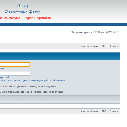
FAQ
Регистрация
Вход
авила форума
English Registration
Текущее время: Сб 8 авг 2026 6:46
Часовой пояс: UTC + 4 часа
ция
ароль?
 выслать письмо для активации учётной записи
атически входить при каждом посещении
ь моё пребывание на конференции в этот раз
Часовой пояс: UTC + 4 часа