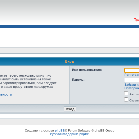
Пр
Вход
Имя пользователя:
Регистра
мает всего несколько минут, но
 могут быть установлены также
Пароль:
м зарегистрироваться, вам следует
Забыли п
что ваше присутствие на форумах
Повторно
льности
Автом
Скрыт
Создано на основе
phpBB
® Forum Software © phpBB Group
Русская поддержка phpBB