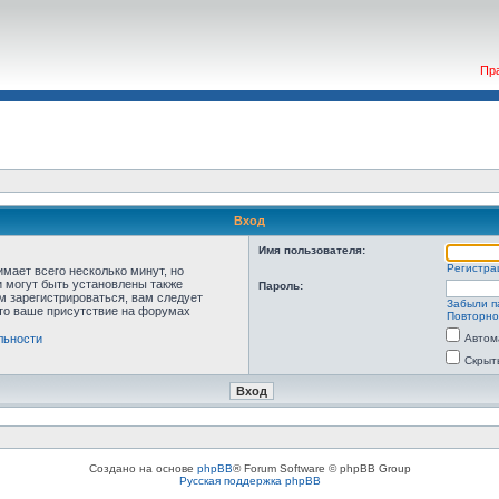
Пр
Вход
Имя пользователя:
Регистра
мает всего несколько минут, но
 могут быть установлены также
Пароль:
м зарегистрироваться, вам следует
Забыли п
что ваше присутствие на форумах
Повторно
льности
Автом
Скрыт
Создано на основе
phpBB
® Forum Software © phpBB Group
Русская поддержка phpBB