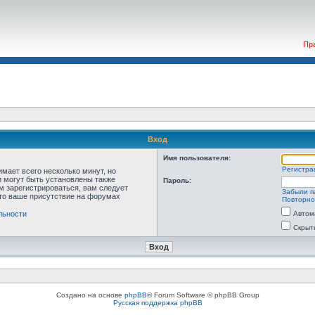
Пр
Вход
Имя пользователя:
Регистра
мает всего несколько минут, но
 могут быть установлены также
Пароль:
м зарегистрироваться, вам следует
Забыли п
что ваше присутствие на форумах
Повторно
льности
Автом
Скрыт
Создано на основе
phpBB
® Forum Software © phpBB Group
Русская поддержка phpBB