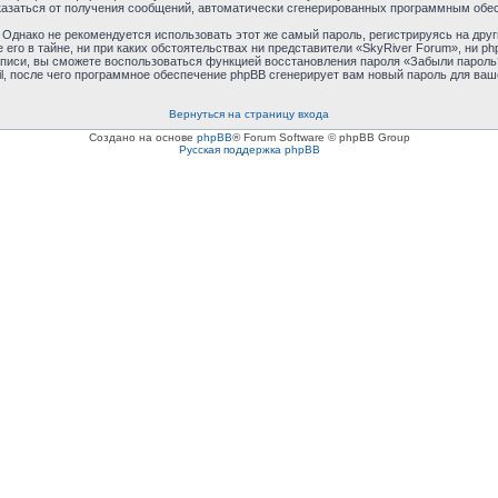
отказаться от получения сообщений, автоматически сгенерированных программным обе
днако не рекомендуется использовать этот же самый пароль, регистрируясь на друг
 его в тайне, ни при каких обстоятельствах ни представители «SkyRiver Forum», ни p
 записи, вы сможете воспользоваться функцией восстановления пароля «Забыли паро
l, после чего программное обеспечение phpBB сгенерирует вам новый пароль для ваш
Вернуться на страницу входа
Создано на основе
phpBB
® Forum Software © phpBB Group
Русская поддержка phpBB