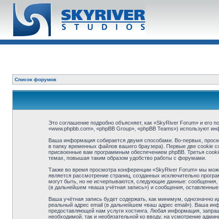
Список форумов
Это соглашение подробно объясняет, как «SkyRiver Forum» и его п
«www.phpbb.com», «phpBB Group», «phpBB Teams») используют ин
Ваша информация собирается двумя способами. Во-первых, просм
в папку временных файлов вашего браузера). Первые две cookie с
присвоенные вам программным обеспечением phpBB. Третья cookie
темах, повышая таким образом удобство работы с форумами.
Также во время просмотра конференции «SkyRiver Forum» мы може
является рассмотрение страниц, созданных исключительно прогр
могут быть, но не исчерпываются, следующие данные: сообщения,
(в дальнейшем «ваша учётная запись») и сообщения, оставленные
Ваша учётная запись будет содержать, как минимум, однозначно 
реальный адрес email (в дальнейшем «ваш адрес email»). Ваша и
предоставляющей нам услуги хостинга. Любая информация, запраши
необходимой, так и необязательной ко вводу, на усмотрение адми