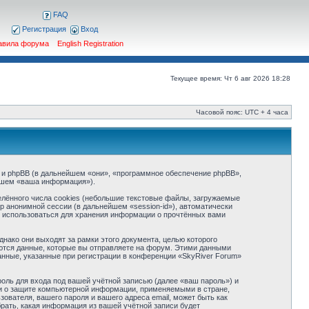
FAQ
Регистрация
Вход
авила форума
English Registration
Текущее время: Чт 6 авг 2026 18:28
Часовой пояс: UTC + 4 часа
») и phpBB (в дальнейшем «они», «программное обеспечение phpBB»,
йшем «ваша информация»).
лённого числа cookies (небольшие текстовые файлы, загружаемые
р анонимной сессии (в дальнейшем «session-id»), автоматически
т использоваться для хранения информации о прочтённых вами
ако они выходят за рамки этого документа, целью которого
тся данные, которые вы отправляете на форум. Этими данными
нные, указанные при регистрации в конференции «SkyRiver Forum»
оль для входа под вашей учётной записью (далее «ваш пароль») и
ми о защите компьютерной информации, применяемыми в стране,
вателя, вашего пароля и вашего адреса email, может быть как
рать, какая информация из вашей учётной записи будет