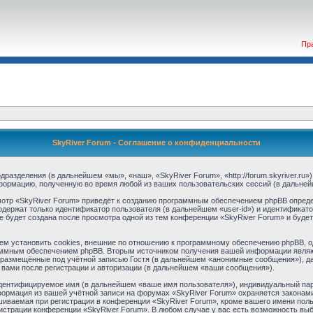
Пр
SkyRiver Forum - Соглашение о конфиденциальности
одразделения (в дальнейшем «мы», «наш», «SkyRiver Forum», «http://forum.skyriver.ru
формацию, полученную во время любой из ваших пользовательских сессий (в дальне
отр «SkyRiver Forum» приведёт к созданию программным обеспечением phpBB опреде
одержат только идентификатор пользователя (в дальнейшем «user-id») и идентификато
 будет создана после просмотра одной из тем конференции «SkyRiver Forum» и буде
м установить cookies, внешние по отношению к программному обеспечению phpBB, одн
аммным обеспечением phpBB. Вторым источником получения вашей информации являю
 размещённые под учётной записью Гостя (в дальнейшем «анонимные сообщения»), да
 вами после регистрации и авторизации (в дальнейшем «ваши сообщения»).
идентифицируемое имя (в дальнейшем «ваше имя пользователя»), индивидуальный пар
нформация из вашей учётной записи на форумах «SkyRiver Forum» охраняется закона
ваемая при регистрации в конференции «SkyRiver Forum», кроме вашего имени пользо
нистрации конференции «SkyRiver Forum». В любом случае у вас есть возможность выб