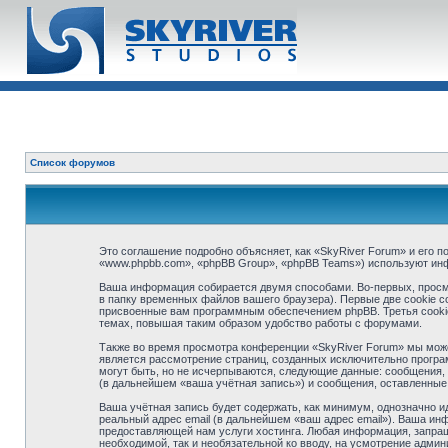
Список форумов
Это соглашение подробно объясняет, как «SkyRiver Forum» и его п
«www.phpbb.com», «phpBB Group», «phpBB Teams») используют ин
Ваша информация собирается двумя способами. Во-первых, просм
в папку временных файлов вашего браузера). Первые две cookie с
присвоенные вам программным обеспечением phpBB. Третья cookie
темах, повышая таким образом удобство работы с форумами.
Также во время просмотра конференции «SkyRiver Forum» мы може
является рассмотрение страниц, созданных исключительно прогр
могут быть, но не исчерпываются, следующие данные: сообщения,
(в дальнейшем «ваша учётная запись») и сообщения, оставленные
Ваша учётная запись будет содержать, как минимум, однозначно 
реальный адрес email (в дальнейшем «ваш адрес email»). Ваша и
предоставляющей нам услуги хостинга. Любая информация, запраши
необходимой, так и необязательной ко вводу, на усмотрение адми