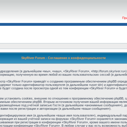
Пр
SkyRiver Forum - Соглашение о конфиденциальности
одразделения (в дальнейшем «мы», «наш», «SkyRiver Forum», «http://forum.skyriver.ru
формацию, полученную во время любой из ваших пользовательских сессий (в дальне
отр «SkyRiver Forum» приведёт к созданию программным обеспечением phpBB опреде
одержат только идентификатор пользователя (в дальнейшем «user-id») и идентификато
 будет создана после просмотра одной из тем конференции «SkyRiver Forum» и буде
м установить cookies, внешние по отношению к программному обеспечению phpBB, одн
аммным обеспечением phpBB. Вторым источником получения вашей информации являю
 размещённые под учётной записью Гостя (в дальнейшем «анонимные сообщения»), да
 вами после регистрации и авторизации (в дальнейшем «ваши сообщения»).
идентифицируемое имя (в дальнейшем «ваше имя пользователя»), индивидуальный пар
нформация из вашей учётной записи на форумах «SkyRiver Forum» охраняется закона
ваемая при регистрации в конференции «SkyRiver Forum», кроме вашего имени пользо
нистрации конференции «SkyRiver Forum». В любом случае у вас есть возможность выб