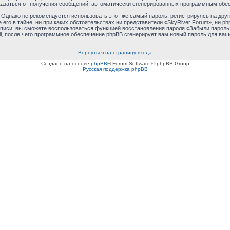
отказаться от получения сообщений, автоматически сгенерированных программным обе
днако не рекомендуется использовать этот же самый пароль, регистрируясь на друг
 его в тайне, ни при каких обстоятельствах ни представители «SkyRiver Forum», ни p
 записи, вы сможете воспользоваться функцией восстановления пароля «Забыли паро
l, после чего программное обеспечение phpBB сгенерирует вам новый пароль для ваш
Вернуться на страницу входа
Создано на основе
phpBB
® Forum Software © phpBB Group
Русская поддержка phpBB