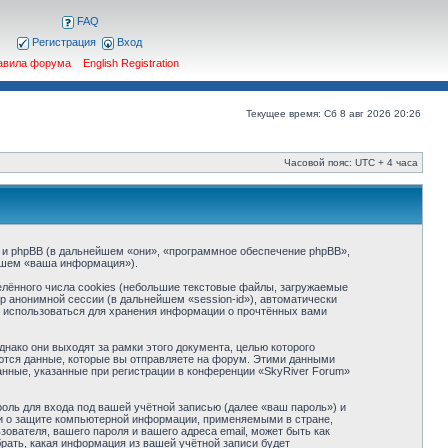
FAQ
Регистрация
Вход
авила форума
English Registration
Текущее время: Сб 8 авг 2026 20:26
Часовой пояс: UTC + 4 часа
») и phpBB (в дальнейшем «они», «программное обеспечение phpBB»,
йшем «ваша информация»).
лённого числа cookies (небольшие текстовые файлы, загружаемые
р анонимной сессии (в дальнейшем «session-id»), автоматически
т использоваться для хранения информации о прочтённых вами
ако они выходят за рамки этого документа, целью которого
тся данные, которые вы отправляете на форум. Этими данными
нные, указанные при регистрации в конференции «SkyRiver Forum»
оль для входа под вашей учётной записью (далее «ваш пароль») и
ми о защите компьютерной информации, применяемыми в стране,
вателя, вашего пароля и вашего адреса email, может быть как
рать, какая информация из вашей учётной записи будет