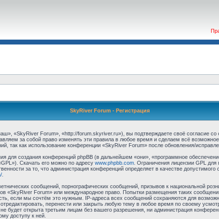
Пр
SkyRiver Forum - Регистрация
», «SkyRiver Forum», «http://forum.skyriver.ru»), вы подтверждаете своё согласие с
авляем за собой право изменять эти правила в любое время и сделаем всё возможное
ий, так как использование конференции «SkyRiver Forum» после обновления/исправле
я для создания конференций phpBB (в дальнейшем «они», «программное обеспечение
«GPL»). Скачать его можно по адресу
www.phpbb.com
. Ограничения лицензии GPL для 
венности за то, что администрация конференций определяет в качестве допустимого 
/
.
етнических сообщений, порнографических сообщений, призывов к национальной розн
умов «SkyRiver Forum» или международное право. Попытки размещения таких сообщен
сть, если мы сочтём это нужным. IP-адреса всех сообщений сохраняются для возможно
тредактировать, перенести или закрыть любую тему в любое время по своему усмотр
не будет открыта третьим лицам без вашего разрешения, ни администрация конферен
ому доступу к ней.