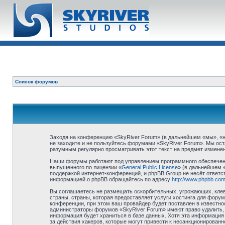
Список форумов
Заходя на конференцию «SkyRiver Forum» (в дальнейшем «мы», «наш
не заходите и не пользуйтесь форумами «SkyRiver Forum». Мы ост
разумным регулярно просматривать этот текст на предмет изменен
Наши форумы работают под управлением программного обеспечени
выпущенного по лицензии «
General Public License
» (в дальнейшем 
поддержкой интернет-конференций, и phpBB Group не несёт ответст
информацией о phpBB обращайтесь по адресу
http://www.phpbb.com
Вы соглашаетесь не размещать оскорбительных, угрожающих, клев
страны, страны, которая предоставляет услуги хостинга для фор
конференции, при этом ваш провайдер будет поставлен в известно
администраторы форумов «SkyRiver Forum» имеют право удалить, о
информация будет храниться в базе данных. Хотя эта информация 
за действия хакеров, которые могут привести к несанкционированн