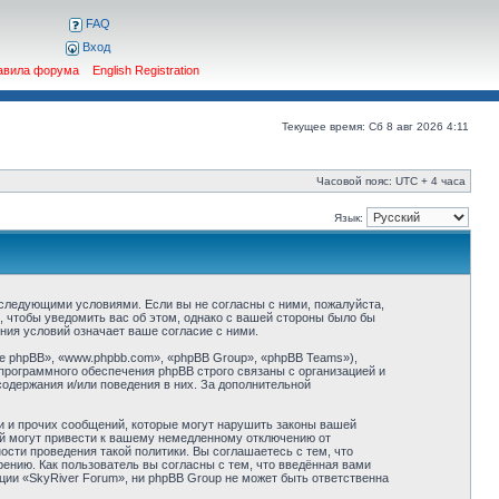
FAQ
Вход
авила форума
English Registration
Текущее время: Сб 8 авг 2026 4:11
Часовой пояс: UTC + 4 часа
Язык:
о следующими условиями. Если вы не согласны с ними, пожалуйста,
, чтобы уведомить вас об этом, однако с вашей стороны было бы
ния условий означает ваше согласие с ними.
 phpBB», «www.phpbb.com», «phpBB Group», «phpBB Teams»),
программного обеспечения phpBB строго связаны с организацией и
содержания и/или поведения в них. За дополнительной
и и прочих сообщений, которые могут нарушить законы вашей
ий могут привести к вашему немедленному отключению от
сти проведения такой политики. Вы соглашаетесь с тем, что
ению. Как пользователь вы согласны с тем, что введённая вами
ции «SkyRiver Forum», ни phpBB Group не может быть ответственна