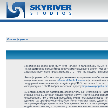
Список форумов
Заходя на конференцию «SkyRiver Forum» (в дальнейшем «мы», «наш
не заходите и не пользуйтесь форумами «SkyRiver Forum». Мы ост
разумным регулярно просматривать этот текст на предмет изменен
Наши форумы работают под управлением программного обеспечени
выпущенного по лицензии «
General Public License
» (в дальнейшем 
поддержкой интернет-конференций, и phpBB Group не несёт ответст
информацией о phpBB обращайтесь по адресу
http://www.phpbb.com
Вы соглашаетесь не размещать оскорбительных, угрожающих, клев
страны, страны, которая предоставляет услуги хостинга для фор
конференции, при этом ваш провайдер будет поставлен в известно
администраторы форумов «SkyRiver Forum» имеют право удалить, о
информация будет храниться в базе данных. Хотя эта информация 
за действия хакеров, которые могут привести к несанкционированн