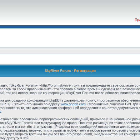
Пр
SkyRiver Forum - Регистрация
», «SkyRiver Forum», «http://forum.skyriver.ru»), вы подтверждаете своё согласие с
авляем за собой право изменять эти правила в любое время и сделаем всё возможное
ий, так как использование конференции «SkyRiver Forum» после обновления/исправле
я для создания конференций phpBB (в дальнейшем «они», «программное обеспечение
«GPL»). Скачать его можно по адресу
www.phpbb.com
. Ограничения лицензии GPL для 
венности за то, что администрация конференций определяет в качестве допустимого 
/
.
етнических сообщений, порнографических сообщений, призывов к национальной розн
умов «SkyRiver Forum» или международное право. Попытки размещения таких сообщен
сть, если мы сочтём это нужным. IP-адреса всех сообщений сохраняются для возможно
тредактировать, перенести или закрыть любую тему в любое время по своему усмотр
не будет открыта третьим лицам без вашего разрешения, ни администрация конферен
ому доступу к ней.