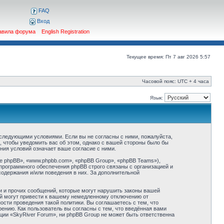
FAQ
Вход
авила форума
English Registration
Текущее время: Пт 7 авг 2026 5:57
Часовой пояс: UTC + 4 часа
Язык:
о следующими условиями. Если вы не согласны с ними, пожалуйста,
, чтобы уведомить вас об этом, однако с вашей стороны было бы
ния условий означает ваше согласие с ними.
 phpBB», «www.phpbb.com», «phpBB Group», «phpBB Teams»),
программного обеспечения phpBB строго связаны с организацией и
содержания и/или поведения в них. За дополнительной
и и прочих сообщений, которые могут нарушить законы вашей
ий могут привести к вашему немедленному отключению от
сти проведения такой политики. Вы соглашаетесь с тем, что
ению. Как пользователь вы согласны с тем, что введённая вами
ции «SkyRiver Forum», ни phpBB Group не может быть ответственна