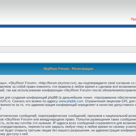
Пр
SkyRiver Forum - Регистрация
», «SkyRiver Forum», «http://forum.skyriver.ru»), вы подтверждаете своё согласие с
авляем за собой право изменять эти правила в любое время и сделаем всё возможное
ий, так как использование конференции «SkyRiver Forum» после обновления/исправле
я для создания конференций phpBB (в дальнейшем «они», «программное обеспечение
«GPL»). Скачать его можно по адресу
www.phpbb.com
. Ограничения лицензии GPL для 
венности за то, что администрация конференций определяет в качестве допустимого 
/
.
етнических сообщений, порнографических сообщений, призывов к национальной розн
умов «SkyRiver Forum» или международное право. Попытки размещения таких сообщен
сть, если мы сочтём это нужным. IP-адреса всех сообщений сохраняются для возможно
тредактировать, перенести или закрыть любую тему в любое время по своему усмотр
не будет открыта третьим лицам без вашего разрешения, ни администрация конферен
ому доступу к ней.