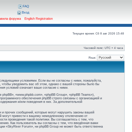
FAQ
Вход
авила форума
English Registration
Текущее время: Сб 8 авг 2026 15:48
Часовой пояс: UTC + 4 часа
Язык:
о следующими условиями. Если вы не согласны с ними, пожалуйста,
, чтобы уведомить вас об этом, однако с вашей стороны было бы
ния условий означает ваше согласие с ними.
 phpBB», «www.phpbb.com», «phpBB Group», «phpBB Teams»),
программного обеспечения phpBB строго связаны с организацией и
содержания и/или поведения в них. За дополнительной
и и прочих сообщений, которые могут нарушить законы вашей
ий могут привести к вашему немедленному отключению от
сти проведения такой политики. Вы соглашаетесь с тем, что
ению. Как пользователь вы согласны с тем, что введённая вами
ции «SkyRiver Forum», ни phpBB Group не может быть ответственна