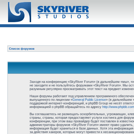
Список форумов
Заходя на конференцию «SkyRiver Forum» (в дальнейшем «мы», «наш
не заходите и не пользуйтесь форумами «SkyRiver Forum». Мы ост
разумным регулярно просматривать этот текст на предмет изменен
Наши форумы работают под управлением программного обеспечени
выпущенного по лицензии «
General Public License
» (в дальнейшем 
поддержкой интернет-конференций, и phpBB Group не несёт ответст
информацией о phpBB обращайтесь по адресу
http://www.phpbb.com
Вы соглашаетесь не размещать оскорбительных, угрожающих, клев
страны, страны, которая предоставляет услуги хостинга для фор
конференции, при этом ваш провайдер будет поставлен в известно
администраторы форумов «SkyRiver Forum» имеют право удалить, о
информация будет храниться в базе данных. Хотя эта информация 
за действия хакеров, которые могут привести к несанкционированн