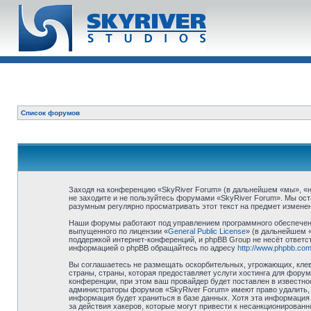
Список форумов
Заходя на конференцию «SkyRiver Forum» (в дальнейшем «мы», «наш
не заходите и не пользуйтесь форумами «SkyRiver Forum». Мы ост
разумным регулярно просматривать этот текст на предмет изменен
Наши форумы работают под управлением программного обеспечени
выпущенного по лицензии «
General Public License
» (в дальнейшем 
поддержкой интернет-конференций, и phpBB Group не несёт ответст
информацией о phpBB обращайтесь по адресу
http://www.phpbb.com
Вы соглашаетесь не размещать оскорбительных, угрожающих, клев
страны, страны, которая предоставляет услуги хостинга для фор
конференции, при этом ваш провайдер будет поставлен в известно
администраторы форумов «SkyRiver Forum» имеют право удалить, о
информация будет храниться в базе данных. Хотя эта информация 
за действия хакеров, которые могут привести к несанкционированн