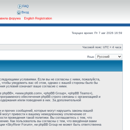
FAQ
Вход
авила форума
English Registration
Текущее время: Пт 7 авг 2026 16:59
Часовой пояс: UTC + 4 часа
Язык:
о следующими условиями. Если вы не согласны с ними, пожалуйста,
, чтобы уведомить вас об этом, однако с вашей стороны было бы
ния условий означает ваше согласие с ними.
 phpBB», «www.phpbb.com», «phpBB Group», «phpBB Teams»),
программного обеспечения phpBB строго связаны с организацией и
содержания и/или поведения в них. За дополнительной
и и прочих сообщений, которые могут нарушить законы вашей
ий могут привести к вашему немедленному отключению от
сти проведения такой политики. Вы соглашаетесь с тем, что
ению. Как пользователь вы согласны с тем, что введённая вами
ции «SkyRiver Forum», ни phpBB Group не может быть ответственна