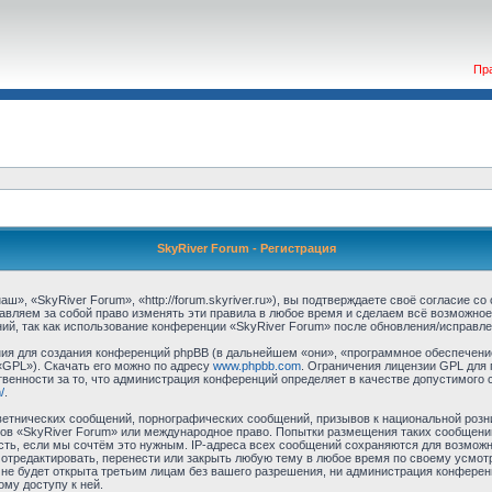
Пр
SkyRiver Forum - Регистрация
», «SkyRiver Forum», «http://forum.skyriver.ru»), вы подтверждаете своё согласие с
авляем за собой право изменять эти правила в любое время и сделаем всё возможное
ий, так как использование конференции «SkyRiver Forum» после обновления/исправле
я для создания конференций phpBB (в дальнейшем «они», «программное обеспечение
«GPL»). Скачать его можно по адресу
www.phpbb.com
. Ограничения лицензии GPL для 
венности за то, что администрация конференций определяет в качестве допустимого 
/
.
етнических сообщений, порнографических сообщений, призывов к национальной розн
умов «SkyRiver Forum» или международное право. Попытки размещения таких сообщен
сть, если мы сочтём это нужным. IP-адреса всех сообщений сохраняются для возможно
тредактировать, перенести или закрыть любую тему в любое время по своему усмотр
не будет открыта третьим лицам без вашего разрешения, ни администрация конферен
ому доступу к ней.