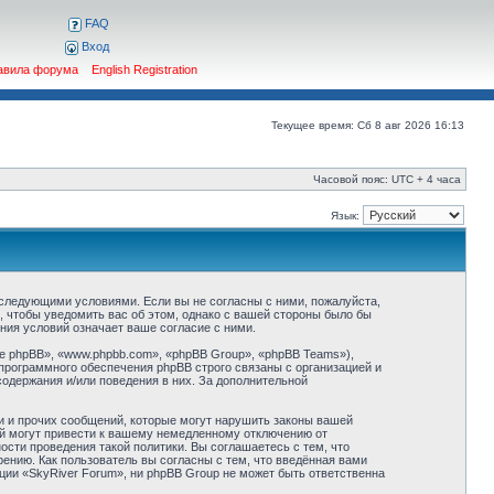
FAQ
Вход
авила форума
English Registration
Текущее время: Сб 8 авг 2026 16:13
Часовой пояс: UTC + 4 часа
Язык:
о следующими условиями. Если вы не согласны с ними, пожалуйста,
, чтобы уведомить вас об этом, однако с вашей стороны было бы
ния условий означает ваше согласие с ними.
 phpBB», «www.phpbb.com», «phpBB Group», «phpBB Teams»),
программного обеспечения phpBB строго связаны с организацией и
содержания и/или поведения в них. За дополнительной
и и прочих сообщений, которые могут нарушить законы вашей
ий могут привести к вашему немедленному отключению от
сти проведения такой политики. Вы соглашаетесь с тем, что
ению. Как пользователь вы согласны с тем, что введённая вами
ции «SkyRiver Forum», ни phpBB Group не может быть ответственна