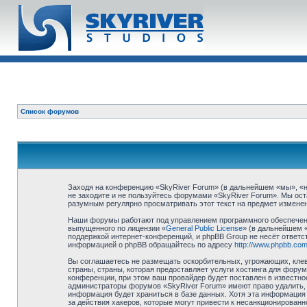
Список форумов
Заходя на конференцию «SkyRiver Forum» (в дальнейшем «мы», «наш
не заходите и не пользуйтесь форумами «SkyRiver Forum». Мы ост
разумным регулярно просматривать этот текст на предмет изменен
Наши форумы работают под управлением программного обеспечени
выпущенного по лицензии «
General Public License
» (в дальнейшем 
поддержкой интернет-конференций, и phpBB Group не несёт ответст
информацией о phpBB обращайтесь по адресу
http://www.phpbb.com
Вы соглашаетесь не размещать оскорбительных, угрожающих, клев
страны, страны, которая предоставляет услуги хостинга для фор
конференции, при этом ваш провайдер будет поставлен в известно
администраторы форумов «SkyRiver Forum» имеют право удалить, о
информация будет храниться в базе данных. Хотя эта информация 
за действия хакеров, которые могут привести к несанкционированн