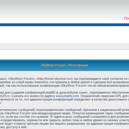
Пр
SkyRiver Forum - Регистрация
», «SkyRiver Forum», «http://forum.skyriver.ru»), вы подтверждаете своё согласие с
авляем за собой право изменять эти правила в любое время и сделаем всё возможное
ий, так как использование конференции «SkyRiver Forum» после обновления/исправле
я для создания конференций phpBB (в дальнейшем «они», «программное обеспечение
«GPL»). Скачать его можно по адресу
www.phpbb.com
. Ограничения лицензии GPL для 
венности за то, что администрация конференций определяет в качестве допустимого 
/
.
етнических сообщений, порнографических сообщений, призывов к национальной розн
умов «SkyRiver Forum» или международное право. Попытки размещения таких сообщен
сть, если мы сочтём это нужным. IP-адреса всех сообщений сохраняются для возможно
тредактировать, перенести или закрыть любую тему в любое время по своему усмотр
не будет открыта третьим лицам без вашего разрешения, ни администрация конферен
ому доступу к ней.