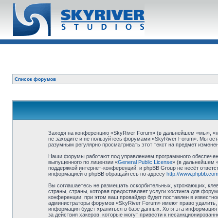
Список форумов
Заходя на конференцию «SkyRiver Forum» (в дальнейшем «мы», «наш
не заходите и не пользуйтесь форумами «SkyRiver Forum». Мы ост
разумным регулярно просматривать этот текст на предмет изменен
Наши форумы работают под управлением программного обеспечени
выпущенного по лицензии «
General Public License
» (в дальнейшем 
поддержкой интернет-конференций, и phpBB Group не несёт ответст
информацией о phpBB обращайтесь по адресу
http://www.phpbb.com
Вы соглашаетесь не размещать оскорбительных, угрожающих, клев
страны, страны, которая предоставляет услуги хостинга для фор
конференции, при этом ваш провайдер будет поставлен в известно
администраторы форумов «SkyRiver Forum» имеют право удалить, о
информация будет храниться в базе данных. Хотя эта информация 
за действия хакеров, которые могут привести к несанкционированн