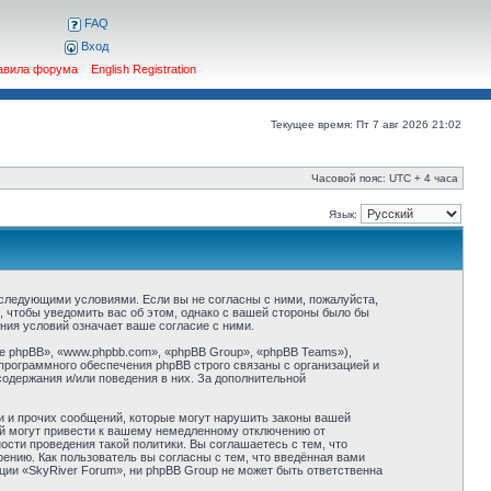
FAQ
Вход
авила форума
English Registration
Текущее время: Пт 7 авг 2026 21:02
Часовой пояс: UTC + 4 часа
Язык:
о следующими условиями. Если вы не согласны с ними, пожалуйста,
, чтобы уведомить вас об этом, однако с вашей стороны было бы
ния условий означает ваше согласие с ними.
 phpBB», «www.phpbb.com», «phpBB Group», «phpBB Teams»),
программного обеспечения phpBB строго связаны с организацией и
содержания и/или поведения в них. За дополнительной
и и прочих сообщений, которые могут нарушить законы вашей
ий могут привести к вашему немедленному отключению от
сти проведения такой политики. Вы соглашаетесь с тем, что
ению. Как пользователь вы согласны с тем, что введённая вами
ции «SkyRiver Forum», ни phpBB Group не может быть ответственна