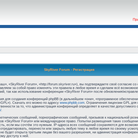
Пр
SkyRiver Forum - Регистрация
», «SkyRiver Forum», «http://forum.skyriver.ru»), вы подтверждаете своё согласие с
авляем за собой право изменять эти правила в любое время и сделаем всё возможное
ий, так как использование конференции «SkyRiver Forum» после обновления/исправле
я для создания конференций phpBB (в дальнейшем «они», «программное обеспечение
«GPL»). Скачать его можно по адресу
www.phpbb.com
. Ограничения лицензии GPL для 
венности за то, что администрация конференций определяет в качестве допустимого 
/
.
етнических сообщений, порнографических сообщений, призывов к национальной розн
умов «SkyRiver Forum» или международное право. Попытки размещения таких сообщен
сть, если мы сочтём это нужным. IP-адреса всех сообщений сохраняются для возможно
тредактировать, перенести или закрыть любую тему в любое время по своему усмотр
не будет открыта третьим лицам без вашего разрешения, ни администрация конферен
ому доступу к ней.