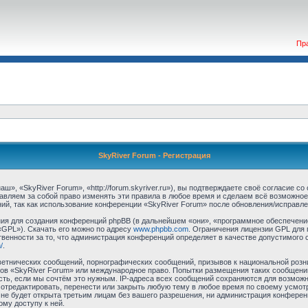
Пр
SkyRiver Forum - Регистрация
», «SkyRiver Forum», «http://forum.skyriver.ru»), вы подтверждаете своё согласие с
авляем за собой право изменять эти правила в любое время и сделаем всё возможное
ий, так как использование конференции «SkyRiver Forum» после обновления/исправле
я для создания конференций phpBB (в дальнейшем «они», «программное обеспечение
«GPL»). Скачать его можно по адресу
www.phpbb.com
. Ограничения лицензии GPL для 
венности за то, что администрация конференций определяет в качестве допустимого 
/
.
етнических сообщений, порнографических сообщений, призывов к национальной розн
умов «SkyRiver Forum» или международное право. Попытки размещения таких сообщен
сть, если мы сочтём это нужным. IP-адреса всех сообщений сохраняются для возможно
тредактировать, перенести или закрыть любую тему в любое время по своему усмотр
не будет открыта третьим лицам без вашего разрешения, ни администрация конферен
ому доступу к ней.