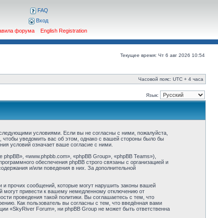
FAQ
Вход
авила форума
English Registration
Текущее время: Чт 6 авг 2026 10:54
Часовой пояс: UTC + 4 часа
Язык:
о следующими условиями. Если вы не согласны с ними, пожалуйста,
, чтобы уведомить вас об этом, однако с вашей стороны было бы
ния условий означает ваше согласие с ними.
 phpBB», «www.phpbb.com», «phpBB Group», «phpBB Teams»),
программного обеспечения phpBB строго связаны с организацией и
содержания и/или поведения в них. За дополнительной
и и прочих сообщений, которые могут нарушить законы вашей
ий могут привести к вашему немедленному отключению от
сти проведения такой политики. Вы соглашаетесь с тем, что
ению. Как пользователь вы согласны с тем, что введённая вами
ции «SkyRiver Forum», ни phpBB Group не может быть ответственна