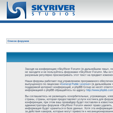
Список форумов
Заходя на конференцию «SkyRiver Forum» (в дальнейшем «мы», «наш
не заходите и не пользуйтесь форумами «SkyRiver Forum». Мы ост
разумным регулярно просматривать этот текст на предмет изменен
Наши форумы работают под управлением программного обеспечени
выпущенного по лицензии «
General Public License
» (в дальнейшем 
поддержкой интернет-конференций, и phpBB Group не несёт ответст
информацией о phpBB обращайтесь по адресу
http://www.phpbb.com
Вы соглашаетесь не размещать оскорбительных, угрожающих, клев
страны, страны, которая предоставляет услуги хостинга для фор
конференции, при этом ваш провайдер будет поставлен в известно
администраторы форумов «SkyRiver Forum» имеют право удалить, о
информация будет храниться в базе данных. Хотя эта информация 
за действия хакеров, которые могут привести к несанкционированн