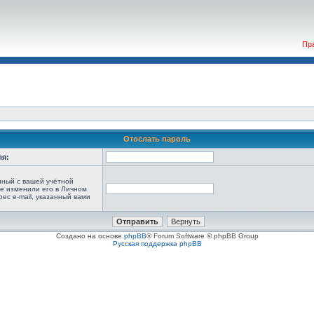
Пр
Отослать пароль
ля:
анный с вашей учётной
не изменили его в Личном
рес e-mail, указанный вами
Создано на основе
phpBB
® Forum Software © phpBB Group
Русская поддержка phpBB