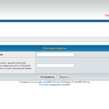
Пр
Отослать пароль
ля:
анный с вашей учётной
не изменили его в Личном
рес e-mail, указанный вами
Создано на основе
phpBB
® Forum Software © phpBB Group
Русская поддержка phpBB