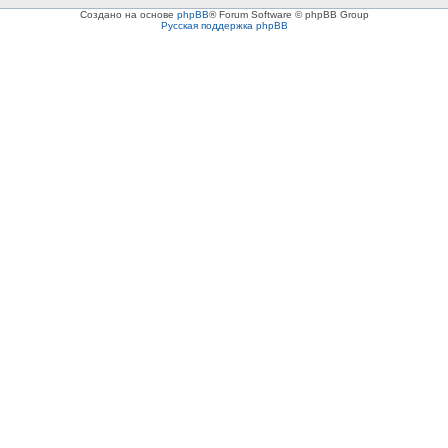
Создано на основе
phpBB
® Forum Software © phpBB Group
Русская поддержка phpBB