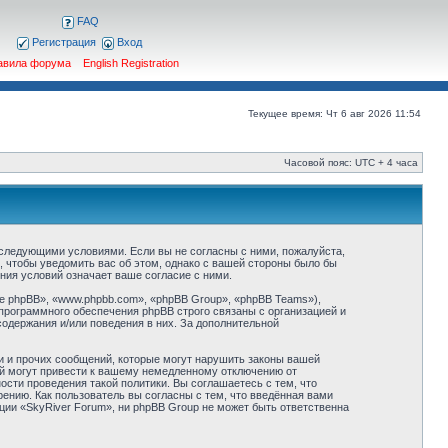
FAQ
Регистрация
Вход
авила форума
English Registration
Текущее время: Чт 6 авг 2026 11:54
Часовой пояс: UTC + 4 часа
о следующими условиями. Если вы не согласны с ними, пожалуйста,
, чтобы уведомить вас об этом, однако с вашей стороны было бы
ния условий означает ваше согласие с ними.
 phpBB», «www.phpbb.com», «phpBB Group», «phpBB Teams»),
программного обеспечения phpBB строго связаны с организацией и
содержания и/или поведения в них. За дополнительной
и и прочих сообщений, которые могут нарушить законы вашей
ий могут привести к вашему немедленному отключению от
сти проведения такой политики. Вы соглашаетесь с тем, что
ению. Как пользователь вы согласны с тем, что введённая вами
ции «SkyRiver Forum», ни phpBB Group не может быть ответственна