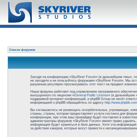
Список форумов
Заходя на конференцию «SkyRiver Forum» (в дальнейшем «мы», «наш
не заходите и не пользуйтесь форумами «SkyRiver Forum». Мы ост
разумным регулярно просматривать этот текст на предмет изменен
Наши форумы работают под управлением программного обеспечени
выпущенного по лицензии «
General Public License
» (в дальнейшем 
поддержкой интернет-конференций, и phpBB Group не несёт ответст
информацией о phpBB обращайтесь по адресу
http://www.phpbb.com
Вы соглашаетесь не размещать оскорбительных, угрожающих, клев
страны, страны, которая предоставляет услуги хостинга для фор
конференции, при этом ваш провайдер будет поставлен в известно
администраторы форумов «SkyRiver Forum» имеют право удалить, о
информация будет храниться в базе данных. Хотя эта информация 
за действия хакеров, которые могут привести к несанкционированн