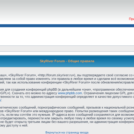
Пр
SkyRiver Forum - Общие правила
», «SkyRiver Forum», «http://forum.skyriver.ru»), вы подтверждаете своё согласие с
авляем за собой право изменять эти правила в любое время и сделаем всё возможное
ий, так как использование конференции «SkyRiver Forum» после обновления/исправле
я для создания конференций phpBB (в дальнейшем «они», «программное обеспечение
«GPL»). Скачать его можно по адресу
www.phpbb.com
. Ограничения лицензии GPL для 
венности за то, что администрация конференций определяет в качестве допустимого 
/
.
етнических сообщений, порнографических сообщений, призывов к национальной розн
умов «SkyRiver Forum» или международное право. Попытки размещения таких сообщен
сть, если мы сочтём это нужным. IP-адреса всех сообщений сохраняются для возможно
тредактировать, перенести или закрыть любую тему в любое время по своему усмотр
не будет открыта третьим лицам без вашего разрешения, ни администрация конферен
ому доступу к ней.
Вернуться на страницу входа