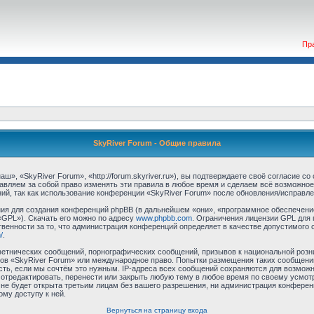
Пр
SkyRiver Forum - Общие правила
», «SkyRiver Forum», «http://forum.skyriver.ru»), вы подтверждаете своё согласие с
авляем за собой право изменять эти правила в любое время и сделаем всё возможное
ий, так как использование конференции «SkyRiver Forum» после обновления/исправле
я для создания конференций phpBB (в дальнейшем «они», «программное обеспечение
«GPL»). Скачать его можно по адресу
www.phpbb.com
. Ограничения лицензии GPL для 
венности за то, что администрация конференций определяет в качестве допустимого 
/
.
етнических сообщений, порнографических сообщений, призывов к национальной розн
умов «SkyRiver Forum» или международное право. Попытки размещения таких сообщен
сть, если мы сочтём это нужным. IP-адреса всех сообщений сохраняются для возможно
тредактировать, перенести или закрыть любую тему в любое время по своему усмотр
не будет открыта третьим лицам без вашего разрешения, ни администрация конферен
ому доступу к ней.
Вернуться на страницу входа