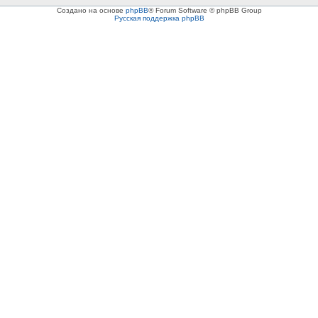
Создано на основе
phpBB
® Forum Software © phpBB Group
Русская поддержка phpBB