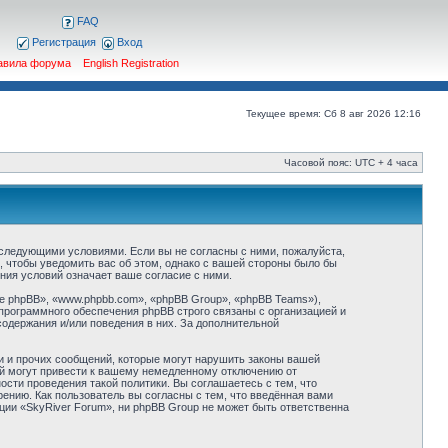
FAQ
Регистрация
Вход
авила форума
English Registration
Текущее время: Сб 8 авг 2026 12:16
Часовой пояс: UTC + 4 часа
о следующими условиями. Если вы не согласны с ними, пожалуйста,
, чтобы уведомить вас об этом, однако с вашей стороны было бы
ния условий означает ваше согласие с ними.
 phpBB», «www.phpbb.com», «phpBB Group», «phpBB Teams»),
программного обеспечения phpBB строго связаны с организацией и
содержания и/или поведения в них. За дополнительной
и и прочих сообщений, которые могут нарушить законы вашей
ий могут привести к вашему немедленному отключению от
сти проведения такой политики. Вы соглашаетесь с тем, что
ению. Как пользователь вы согласны с тем, что введённая вами
ции «SkyRiver Forum», ни phpBB Group не может быть ответственна