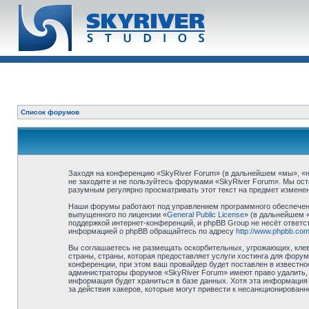
Список форумов
Заходя на конференцию «SkyRiver Forum» (в дальнейшем «мы», «наш
не заходите и не пользуйтесь форумами «SkyRiver Forum». Мы ост
разумным регулярно просматривать этот текст на предмет изменен
Наши форумы работают под управлением программного обеспечени
выпущенного по лицензии «
General Public License
» (в дальнейшем 
поддержкой интернет-конференций, и phpBB Group не несёт ответст
информацией о phpBB обращайтесь по адресу
http://www.phpbb.com
Вы соглашаетесь не размещать оскорбительных, угрожающих, клев
страны, страны, которая предоставляет услуги хостинга для фор
конференции, при этом ваш провайдер будет поставлен в известно
администраторы форумов «SkyRiver Forum» имеют право удалить, о
информация будет храниться в базе данных. Хотя эта информация 
за действия хакеров, которые могут привести к несанкционированн